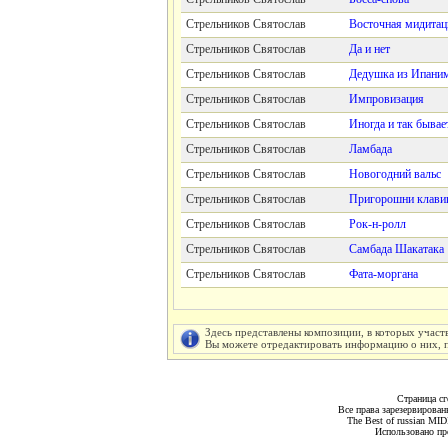
Стрельников Святослав
Восточная мидитац
Стрельников Святослав
Да и нет
Стрельников Святослав
Дедушка из Ипани
Стрельников Святослав
Импровизация
Стрельников Святослав
Иногда и так бывае
Стрельников Святослав
Ламбада
Стрельников Святослав
Новогодний вальс
Стрельников Святослав
Пригорошни клав
Стрельников Святослав
Рок-н-ролл
Стрельников Святослав
Самбада Шакатака
Стрельников Святослав
Фата-моргана
Здесь представлены композиции, в которых участ
Вы можете отредактировать информацию о них, пу
Страница сг
Все права зарезервирован
The Best of russian MI
Использовано пр