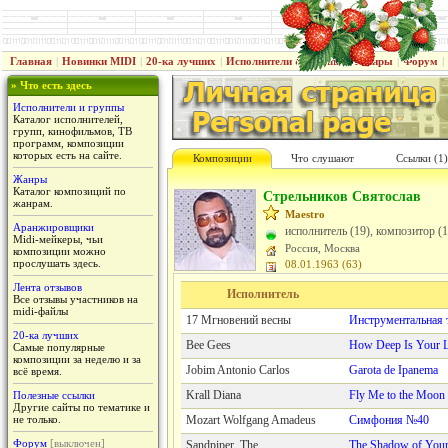
Главная
|
Новинки MIDI
|
20-ка лучших
|
Исполнители & группы
|
Жанры
|
Форум
|
» Что есть здесь
Исполнители и группы
Каталог исполнителей,
групп, кинофильмов, ТВ
программ, композиции
которых есть на сайте.
Композиции
Что слушают
Cсылки (1)
Жанры
Каталог композиций по
Стрельников Святослав
жанрам.
Maestro
Аранжировщики
исполнитель (19), композитор (
Midi-мейкеры, чьи
Россия, Москва
композиции можно
прослушать здесь.
08.01.1963 (63)
Лента отзывов
Исполнитель
Все отзывы участников на
midi-файлы
17 Мгновений весны
Инструментальная те
20-ка лучших
Bee Gees
How Deep Is Your 
Самые популярные
композиции за неделю и за
Jobim Antonio Carlos
Garota de Ipanema
всё время.
Krall Diana
Fly Me to the Moon
Полезные ссылки
Другие сайты по тематике и
не только.
Mozart Wolfgang Amadeus
Симфония №40
Форум
[выключен]
Sandpiper, The
The Shadow of Your