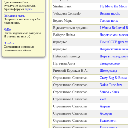
Здесь можно было
культурно высказаться.
Sinatra Frank
Fly Me to the Moon
Архив форума
здесь
Velazquez Consuelo
Besame mucho
Обратная связь
Отправить письмо службе
Бернес Марк
Темная ночь
поддержки.
В джазе только девушки
I Wanna Be Loved 
ЧаВо
Часто задаваемые вопросы.
Вайкуле Лайма
Дорогие мои моск
И ответы на них :-)
народные
Гимн СССР (jazz ve
О сайте
Соглашения и правила
народные
Подмосковные веч
пользования сайтом.
Небесный тихоход
Пора в путь-дорогу
Пугачева Алла
Звездное лето
Римский-Корсаков Н.А.
Шехерезада
Стрельников Святослав
Crazy Rag & Bossa
Стрельников Святослав
Nokia Tune Jazz
Стрельников Святослав
Samba - blues
Стрельников Святослав
Zvet
Стрельников Святослав
Апрель
Стрельников Святослав
Ассорти
Стрельников Святослав
Белые ночи
Стрельников Святослав
Босса-снова