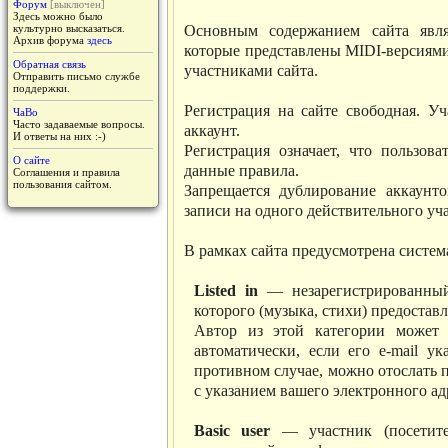
Форум
[выключен]
Здесь можно было
Основным содержанием сайта явля
культурно высказаться.
Архив форума
здесь
которые представлены MIDI-версиям
Обратная связь
участниками сайта.
Отправить письмо службе
поддержки.
Регистрация на сайте свободная. У
ЧаВо
Часто задаваемые вопросы.
аккаунт.
И ответы на них :-)
Регистрация означает, что пользова
О сайте
данные правила.
Соглашения и правила
пользования сайтом.
Запрещается дублирование аккаунто
записи на одного действительного уч
В рамках сайта предусмотрена система
Listed in
— незарегистрированный
которого (музыка, стихи) предостав
Автор из этой категории может 
автоматически, если его e-mail ук
противном случае, можно отослать 
с указанием вашего электронного ад
Basic user
— участник (посетител