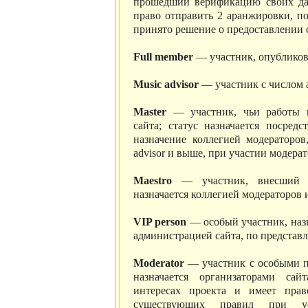
прошедший верификацию своих дан
право отправить 2 аранжировки, по
принято решение о предоставлении 
Full member
— участник, опубликов
Music advisor
— участник с числом 
Master
— участник, чьи работы в
сайта; статус назначается посред
назначение коллегией модераторов
advisor и выше, при участии модерат
Maestro
— участник, внесший б
назначается коллегией модераторов и
VIP person
— особый участник, назн
администрацией сайта, по представ
Moderator
— участник с особыми п
назначается организаторами сай
интересах проекта и имеет прав
существующих правил при у