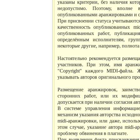
указаны критерии, без наличия кото
недопустимо. Поэтому, вполне
опубликованными аранжировками и ст
При присвоении статуса учитываются 
качественность опубликованных mi
опубликованных работ, публикаци
определённым исполнителям, груп
некоторые другие, например, полнота
Настоятельно рекомендуется размеща
участников. При этом, имя аранж
"Copyright" каждого MIDI-файла.
указывать авторов оригинального про
Размещение аранжировок, заимст
сторонних работ, или их модифиц
допускается при наличии согласия ав
В системе управления информацие
механизм указания авторства исходно
midi-аранжировки, или даже, использ
этом случае, указание автора midi-
проблему обвинения в плагиате.
При выявлении факта присваивания а