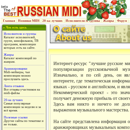
Главная
|
Новинки MIDI
|
20-ка лучших
|
Исполнители & группы
|
Жанры
|
Форум
|
» Что есть здесь
Исполнители и группы
Каталог исполнителей,
групп, кинофильмов, ТВ
программ, композиции
которых есть на сайте.
Жанры
Каталог композиций по
жанрам.
Интернет-ресурс "лучшие русские ми
популяризации русскоязычной му
Аранжировщики
Midi-мейкеры, чьи
Изначально, и по сей день, он яв
композиции можно
прослушать здесь.
интернете, где тематическая информ
языках - русском и английском, и явл
Лента отзывов
Все отзывы участников на
Некоммерческий проект - это знач
midi-файлы
получает денежную прибыль от своего
20-ка лучших
Здесь вам никто и ничего не дол
Самые популярные
композиции за неделю и за
выражения музыкального мастерства.
всё время.
Полезные ссылки
На сайте представлена информация о
Другие сайты по тематике и
не только.
аранжировщиках музыкальных компо