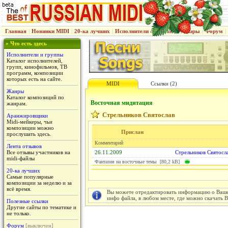
Главная
|
Новинки MIDI
|
20-ка лучших
|
Исполнители & группы
|
Жанры
|
Форум
|
» Что есть здесь
Исполнители и группы
Каталог исполнителей,
групп, кинофильмов, ТВ
программ, композиции
которых есть на сайте.
MIDI
Ссылки (2)
Жанры
Каталог композиций по
Восточная мидитация
жанрам.
Стрельников Святослав
Аранжировщики
Midi-мейкеры, чьи
композиции можно
Прислан
прослушать здесь.
Комментарий
Лента отзывов
Все отзывы участников на
26.11.2009
Стрельников Святосл
midi-файлы
Фантазия на восточные темы [80,2 kB]
20-ка лучших
Самые популярные
композиции за неделю и за
всё время.
Вы можете отредактировать информацию о Вашем
инфо файла, в любом месте, где можно скачать 
Полезные ссылки
Другие сайты по тематике и
не только.
Форум
[выключен]