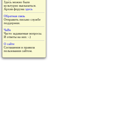
Здесь можно было
культурно высказаться.
Архив форума
здесь
Обратная связь
Отправить письмо службе
поддержки.
ЧаВо
Часто задаваемые вопросы.
И ответы на них :-)
О сайте
Соглашения и правила
пользования сайтом.