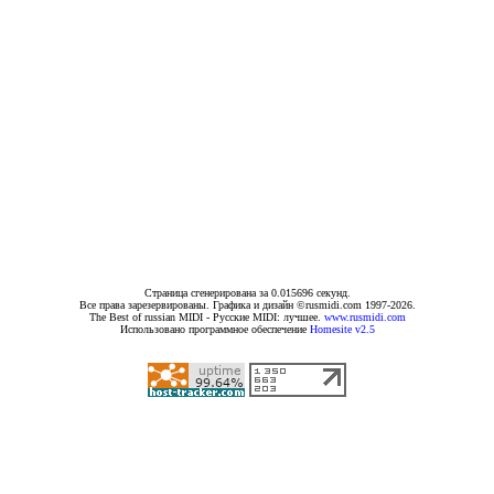
Страница сгенерирована за 0.015696 секунд.
Все права зарезервированы. Графика и дизайн ©rusmidi.com 1997-2026.
The Best of russian MIDI - Русские MIDI: лучшее.
www.rusmidi.com
Использовано программное обеспечение
Homesite v2.5