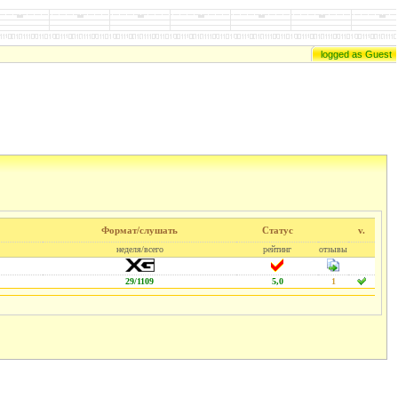
logged as Guest
Формат/слушать
Статус
v.
неделя/всего
рейтинг
отзывы
29/1109
5,0
1