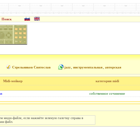
Поиск
,
,
Стрельников Святослав
jazz
инструментальная
авторская
Midi-мейкер
категория midi
ав
cобственное сочинение
 миди-файле, если нажмёте зеленую галочку справа в
Ваш файл.