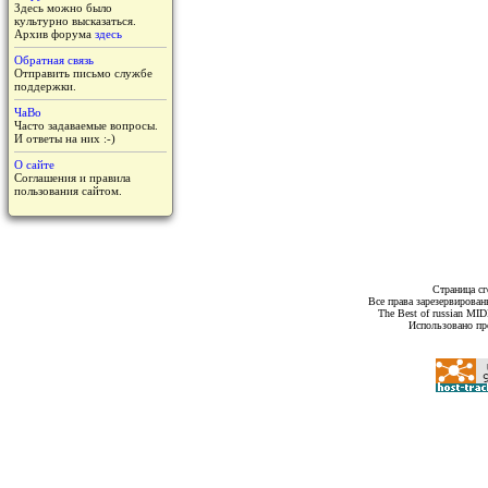
Здесь можно было
культурно высказаться.
Архив форума
здесь
Обратная связь
Отправить письмо службе
поддержки.
ЧаВо
Часто задаваемые вопросы.
И ответы на них :-)
О сайте
Соглашения и правила
пользования сайтом.
Страница сг
Все права зарезервирован
The Best of russian MI
Использовано пр