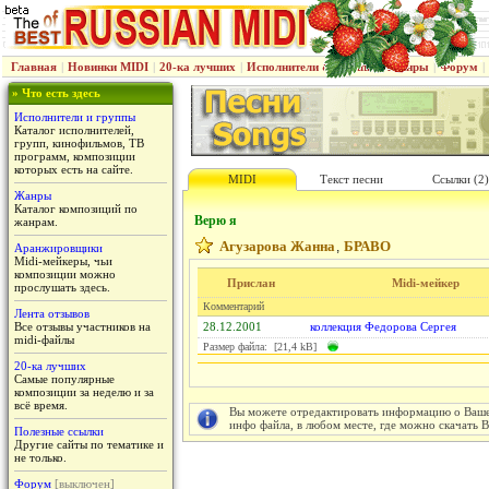
Главная
|
Новинки MIDI
|
20-ка лучших
|
Исполнители & группы
|
Жанры
|
Форум
|
» Что есть здесь
Исполнители и группы
Каталог исполнителей,
групп, кинофильмов, ТВ
программ, композиции
которых есть на сайте.
MIDI
Текст песни
Ссылки (2)
Жанры
Каталог композиций по
Верю я
жанрам.
Агузарова Жанна
БРАВО
,
Аранжировщики
Midi-мейкеры, чьи
композиции можно
Прислан
Midi-мейкер
прослушать здесь.
Комментарий
Лента отзывов
Все отзывы участников на
28.12.2001
коллекция Федорова Сергея
midi-файлы
Размер файла: [21,4 kB]
20-ка лучших
Самые популярные
композиции за неделю и за
всё время.
Вы можете отредактировать информацию о Вашем
инфо файла, в любом месте, где можно скачать 
Полезные ссылки
Другие сайты по тематике и
не только.
Форум
[выключен]