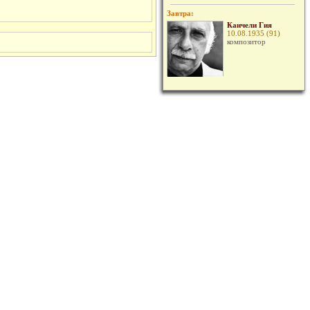
Завтра:
Канчели Гия
10.08.1935 (91)
композитор