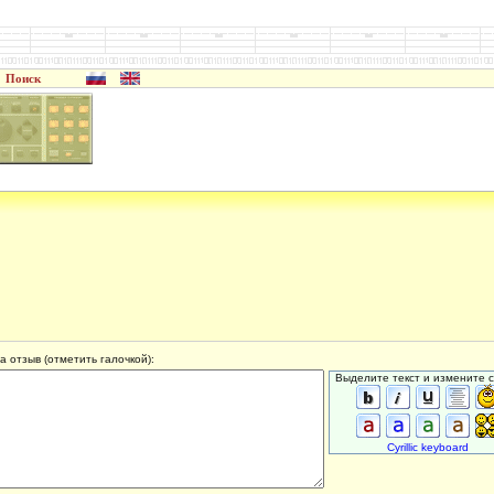
Поиск
а отзыв (отметить галочкой):
Выделите текст и измените с
Cyrillic keyboard