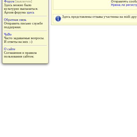
Форум
[выключен]
Отправлять сооб
Здесь можно было
Нужна ли регист
культурно высказаться.
Архив форума
здесь
Здесь представлены отзывы участника на midi др
Обратная связь
Отправить письмо службе
поддержки.
ЧаВо
Часто задаваемые вопросы.
И ответы на них :-)
О сайте
Соглашения и правила
пользования сайтом.