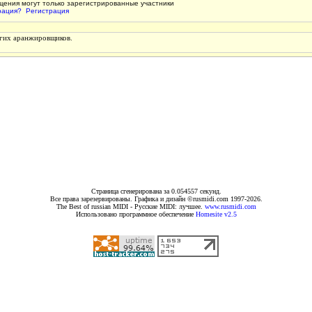
щения могут только зарегистрированные участники
рация?
Регистрация
угих аранжировщиков.
Страница сгенерирована за 0.054557 секунд.
Все права зарезервированы. Графика и дизайн ©rusmidi.com 1997-2026.
The Best of russian MIDI - Русские MIDI: лучшее.
www.rusmidi.com
Использовано программное обеспечение
Homesite v2.5