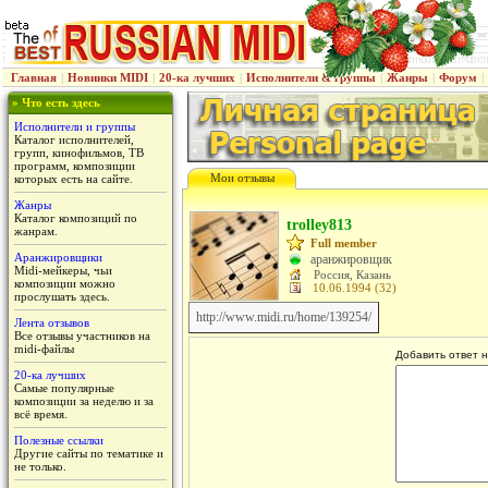
Главная
|
Новинки MIDI
|
20-ка лучших
|
Исполнители & группы
|
Жанры
|
Форум
|
» Что есть здесь
Исполнители и группы
Каталог исполнителей,
групп, кинофильмов, ТВ
программ, композиции
Мои отзывы
которых есть на сайте.
Жанры
Каталог композиций по
trolley813
жанрам.
Full member
Аранжировщики
аранжировщик
Midi-мейкеры, чьи
Россия, Казань
композиции можно
10.06.1994 (32)
прослушать здесь.
http://www.midi.ru/home/139254/
Лента отзывов
Все отзывы участников на
midi-файлы
Добавить ответ н
20-ка лучших
Самые популярные
композиции за неделю и за
всё время.
Полезные ссылки
Другие сайты по тематике и
не только.