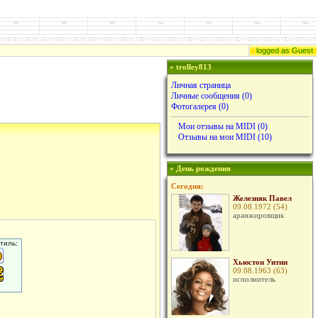
logged as Guest
» trolley813
Личная страница
Личные сообщения
(0)
Фотогалерея (0)
Мои отзывы на MIDI (0)
Отзывы на мои MIDI (10)
» День рождения
Сегодня:
Железняк Павел
09.08.1972 (54)
аранжировщик
тиль:
Хьюстон Уитни
09.08.1963 (63)
исполнитель