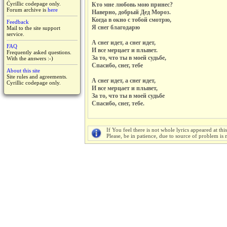
Cyrillic codepage only.
Кто мне любовь мою принес?
Forum archive is
here
Наверно, добрый Дед Мороз.
Когда в окно с тобой смотрю,
Feedback
Я снег благодарю
Mail to the site support
service.
А снег идет, а снег идет,
FAQ
И все мерцает и плывет.
Frequently asked questions.
За то, что ты в моей судьбе,
With the answers :-)
Спасибо, снег, тебе
About this site
Site rules and agreements.
А снег идет, а снег идет,
Cyrillic codepage only.
И все мерцает и плывет,
За то, что ты в моей судьбе
Спасибо, снег, тебе.
If You feel there is not whole lyrics appeared at thi
Please, be in patience, due to source of problem is n