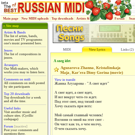
Main page
|
New MIDI uploads
|
Top downloads
|
Artists & Bands
|
Jenres
|
Forum
|
Sea
» Site map
Artists & Bands
The list of artists, bands,
movies and TV programms
one's music presented here.
MIDI
View Lyrics
Links (2)
Jenres
The list of compositions in
jenres.
A sneg idet
Arrangers
Aguzarova Zhanna
Kristalinskaja
,
Our Midi-makers, which
works you may to listen here.
Maja
Kar'era Dimy Gorina (movie)
,
Comments on midi
View in translit
All comments on midi posted
Жанна Агузарова - "А снег идет"
by site participants
А снег идет, а снег идет,
Top 20 downloads
И все вокруг чего-то ждет.
Top downloads for a week
and all the time.
Под этот снег, под тихий снег
Хочу сказать при всех:
Useful links
Visit another music and
Мой самый главный человек!
culture sites. (Cyrillic
codepage)
Взгляни со мной на этот снег -
Он чист как то, о чем молчу,
Forum
[inactive]
О чем сказать хочу.
Post your comments and
questions there.