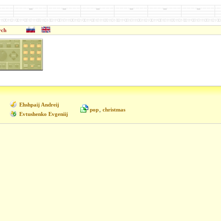
rch
Ehshpaij Andreij
,
pop
christmas
Evtushenko Evgeniij