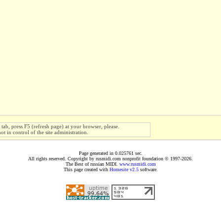
s tab, press F5 (refresh page) at your browser, please.
ot in control of the site administration.
Page generated in 0.025761 sec.
All rights reserved. Copyright by rusmidi.com nonprofit foundation © 1997-2026.
The Best of russian MIDI.
www.rusmidi.com
This page created with
Homesite v2.5
software.