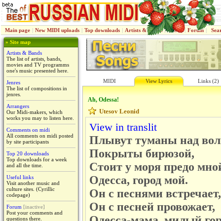
Main page
|
New MIDI uploads
|
Top downloads
|
Artists & Bands
|
Jenres
|
Forum
|
Sea
» Site map
Artists & Bands
The list of artists, bands,
movies and TV programms
one's music presented here.
MIDI
View Lyrics
Links (2)
Jenres
The list of compositions in
jenres.
Ah, Odessa!
Arrangers
Utesov Leonid
Our Midi-makers, which
works you may to listen here.
View in translit
Comments on midi
All comments on midi posted
Плывут туманы над вол
by site participants
Покрыты бирюзой,
Top 20 downloads
Top downloads for a week
Стоит у моря предо мно
and all the time.
Одесса, город мой.
Useful links
Visit another music and
culture sites. (Cyrillic
Он с песнями встречает,
codepage)
Он с песней провожает,
Forum
[inactive]
Post your comments and
Одесса-мама, милый гор
questions there.