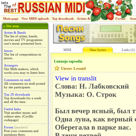
Main page
|
New MIDI uploads
|
Top downloads
|
Artists & Bands
|
Jenres
|
Forum
|
Sea
» Site map
Artists & Bands
The list of artists, bands,
movies and TV programms
one's music presented here.
MIDI
View Lyrics
Links (2)
Jenres
The list of compositions in
jenres.
Lunnaja rapsodiа
Arrangers
Utesov Leonid
Our Midi-makers, which
works you may to listen here.
View in translit
Comments on midi
All comments on midi posted
Слова: Н. Лабковский
by site participants
Музыка: О. Строк
Top 20 downloads
Top downloads for a week
and all the time.
Был вечер ясный, был т
Useful links
Visit another music and
culture sites. (Cyrillic
Одна луна, как верный 
codepage)
Оберегала в парке нас.
Forum
[inactive]
Post your comments and
В тени ветвей
questions there.