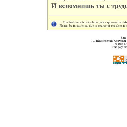
И вспомнишь ты с труд
If You feel there is not whole lyrics appeared at thi
Please, be in patience, due to source of problem is n
Page 
All rights reserved. Copyrigh
The Best of
This page cr