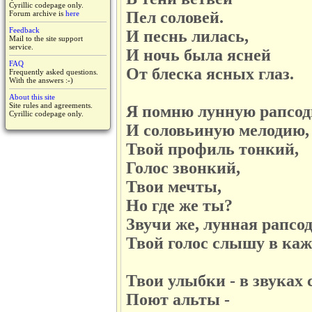
Cyrillic codepage only.
Пел соловей.
Forum archive is
here
Feedback
И песнь лилась,
Mail to the site support
service.
И ночь была ясней
FAQ
От блеска ясных глаз.
Frequently asked questions.
With the answers :-)
About this site
Site rules and agreements.
Я помню лунную рапсо
Cyrillic codepage only.
И соловьиную мелодию,
Твой профиль тонкий,
Голос звонкий,
Твои мечты,
Но где же ты?
Звучи же, лунная рапсо
Твой голос слышу в каж
Твои улыбки - в звуках
Поют альты -