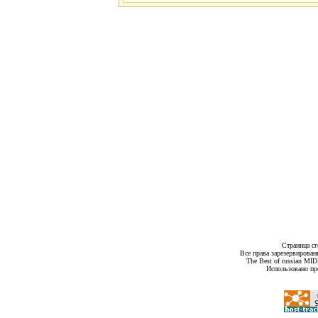
Страница сг
Все права зарезервирован
The Best of russian MI
Использовано пр