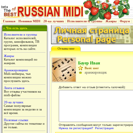
Главная
|
Новинки MIDI
|
20-ка лучших
|
Исполнители & группы
|
Жанры
|
Форум
|
» Что есть здесь
Исполнители и группы
Каталог исполнителей,
групп, кинофильмов, ТВ
программ, композиции
Отзывы мне
которых есть на сайте.
Жанры
Каталог композиций по
Бауер Иван
жанрам.
Basic user
Аранжировщики
аранжировщик
Midi-мейкеры, чьи
композиции можно
прослушать здесь.
Добавить ответ на отзыв (отметить галочкой):
Лента отзывов
Все отзывы участников на
midi-файлы
20-ка лучших
Самые популярные
композиции за неделю и за
всё время.
Полезные ссылки
Другие сайты по тематике и
Отправлять сообщения могут только зарегистриро
не только.
Нужна ли регистрация?
Регистрация