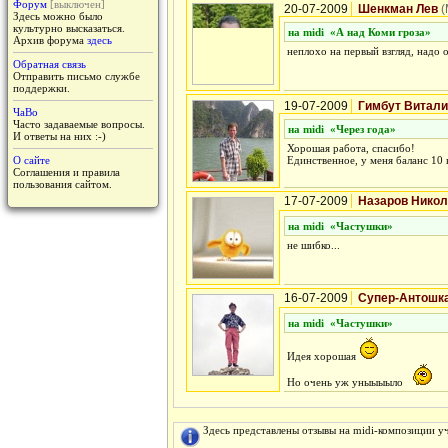
Форум
[выключен]
20-07-2009
Шенкман Лев
(
Здесь можно было
культурно высказаться.
на midi «
А над Коми гроза
»
Архив форума
здесь
неплохо на первый взгляд, надо 
Обратная связь
Отправить письмо службе
поддержки.
19-07-2009
Гимбут Витал
ЧаВо
Часто задаваемые вопросы.
на midi «
Через года
»
И ответы на них :-)
Хорошая работа, спасибо!
О сайте
Единственное, у меня баланс 10 
Соглашения и правила
пользования сайтом.
17-07-2009
Назаров Нико
на midi «
Частушки
»
не шибко...
16-07-2009
Супер-Антошк
на midi «
Частушки
»
Идея хорошая
Но очень уж уныыыыло
Здесь представлены отзывы на midi-композиции у