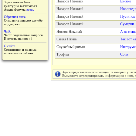
Назаров Николай
Би-зон
Здесь можно было
культурно высказаться.
Назаров Николай
Новогодня
Архив форума
здесь
Назаров Николай
Пустячок
Обратная связь
Отправить письмо службе
Назаров Николай
Сумерки
поддержки.
ЧаВо
Носков Николай
А на мень
Часто задаваемые вопросы.
И ответы на них :-)
Синяя Птица
Так вот к
О сайте
Служебный роман
Инструмен
Соглашения и правила
пользования сайтом.
Трофим
Сочи
Здесь представлены композиции, в которых участ
Вы можете отредактировать информацию о них, пу