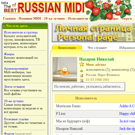
Главная
|
Новинки MIDI
|
20-ка лучших
|
Исполнители & группы
|
Жанры
|
Форум
|
» Что есть здесь
Исполнители и группы
Каталог исполнителей,
групп, кинофильмов, ТВ
программ, композиции
которых есть на сайте.
Композиции
Что слушают
Избранное
Жанры
Каталог композиций по
Назаров Николай
жанрам.
Music advisor
Аранжировщики
исполнитель (5), композитор (5
Midi-мейкеры, чьи
Россия, Наро-Фоминск
композиции можно
прослушать здесь.
31.03.1966 (60)
На пенсии, работаю, увлекаюсь,забавляюсь...
Лента отзывов
Все отзывы участников на
midi-файлы
Исполнитель
20-ка лучших
Самые популярные
Morricone Ennio
Addio A C
композиции за неделю и за
всё время.
P.Lion
Happy chi
Полезные ссылки
Мы из будущего (к/ф)
За всё спа
Другие сайты по тематике и
не только.
Назаров Николай
Jack the ri
Форум
[выключен]