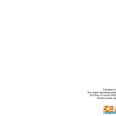
Страница сг
Все права зарезервирован
The Best of russian MI
Использовано пр