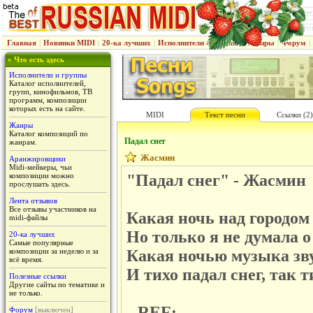
Главная
|
Новинки MIDI
|
20-ка лучших
|
Исполнители & группы
|
Жанры
|
Форум
|
» Что есть здесь
Исполнители и группы
Каталог исполнителей,
групп, кинофильмов, ТВ
программ, композиции
которых есть на сайте.
MIDI
Текст песни
Ссылки (2)
Жанры
Каталог композиций по
Падал снег
жанрам.
Жасмин
Аранжировщики
Midi-мейкеры, чьи
композиции можно
"Падал снег" - Жасмин
прослушать здесь.
Лента отзывов
Все отзывы участников на
Какая ночь над городом 
midi-файлы
Но только я не думала о
20-ка лучших
Самые популярные
композиции за неделю и за
Какая ночью музыка зв
всё время.
И тихо падал снег, так ти
Полезные ссылки
Другие сайты по тематике и
не только.
--REF:
Форум
[выключен]