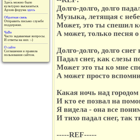
Здесь можно было
культурно высказаться.
Долго-долго, долго падал
Архив форума
здесь
Музыка, летящая с небе
Обратная связь
Отправить письмо службе
Может, это ты спешил к
поддержки.
А может, только песня о 
ЧаВо
Часто задаваемые вопросы.
И ответы на них :-)
О сайте
Долго-долго, долго снег
Соглашения и правила
пользования сайтом.
Падал снег, как слезы по
Может это ты ко мне сп
А может просто вспомни
Какая ночь над городом 
И кто ее позвал на пом
Я видела - она все пони
И тихо падал снег, так ти
-----REF-----