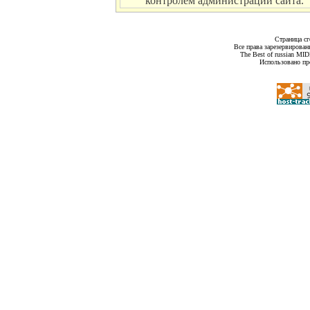
контролем администрации сайта.
Страница сг
Все права зарезервирован
The Best of russian MI
Использовано пр