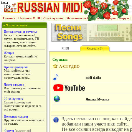
Главная
|
Новинки MIDI
|
20-ка лучших
|
Исполнители & группы
|
Жанры
|
Форум
|
» Что есть здесь
Исполнители и группы
Каталог исполнителей,
групп, кинофильмов, ТВ
программ, композиции
которых есть на сайте.
MIDI
Ссылки (3)
Жанры
Каталог композиций по
Серенада
жанрам.
А-СТУДИО
Аранжировщики
Midi-мейкеры, чьи
композиции можно
прослушать здесь.
midi-файл
Лента отзывов
Все отзывы участников на
midi-файлы
20-ка лучших
Яндекс.Музыка
Самые популярные
композиции за неделю и за
всё время.
Полезные ссылки
Здесь несколько ссылок, как найд
Другие сайты по тематике и
добавили наши участники сайта.
не только.
Не все ссылки всегда выводят на 
Форум
[выключен]