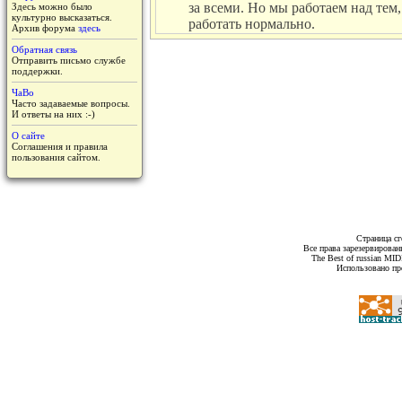
за всеми. Но мы работаем над тем,
Здесь можно было
культурно высказаться.
работать нормально.
Архив форума
здесь
Обратная связь
Отправить письмо службе
поддержки.
ЧаВо
Часто задаваемые вопросы.
И ответы на них :-)
О сайте
Соглашения и правила
пользования сайтом.
Страница сг
Все права зарезервирован
The Best of russian MI
Использовано пр