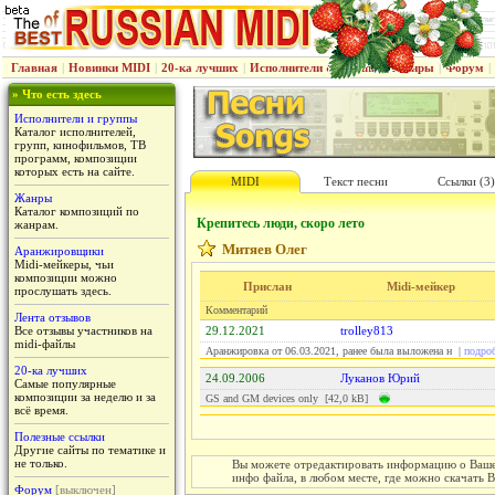
Главная
|
Новинки MIDI
|
20-ка лучших
|
Исполнители & группы
|
Жанры
|
Форум
|
» Что есть здесь
Исполнители и группы
Каталог исполнителей,
групп, кинофильмов, ТВ
программ, композиции
которых есть на сайте.
MIDI
Текст песни
Ссылки (3)
Жанры
Каталог композиций по
Крепитесь люди, скоро лето
жанрам.
Митяев Олег
Аранжировщики
Midi-мейкеры, чьи
композиции можно
Прислан
Midi-мейкер
прослушать здесь.
Комментарий
Лента отзывов
Все отзывы участников на
29.12.2021
trolley813
midi-файлы
Аранжировка от 06.03.2021, ранее была выложена н |
подроб
20-ка лучших
24.09.2006
Луканов Юрий
Самые популярные
композиции за неделю и за
GS and GM devices only [42,0 kB]
всё время.
Полезные ссылки
Другие сайты по тематике и
не только.
Вы можете отредактировать информацию о Вашем
инфо файла, в любом месте, где можно скачать 
Форум
[выключен]