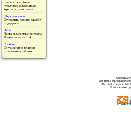
Здесь можно было
культурно высказаться.
Архив форума
здесь
Обратная связь
Отправить письмо службе
поддержки.
ЧаВо
Часто задаваемые вопросы.
И ответы на них :-)
О сайте
Соглашения и правила
пользования сайтом.
Страница сг
Все права зарезервирован
The Best of russian MI
Использовано пр