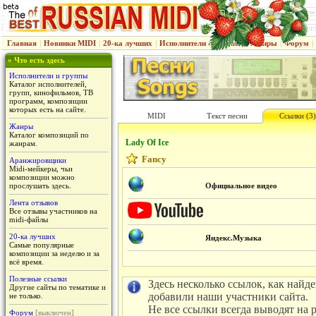
Главная
|
Новинки MIDI
|
20-ка лучших
|
Исполнители & группы
|
Жанры
|
Форум
|
» Что есть здесь
Исполнители и группы
Каталог исполнителей,
групп, кинофильмов, ТВ
программ, композиции
которых есть на сайте.
MIDI
Текст песни
Ссылки (3)
Жанры
Каталог композиций по
Lady Of Ice
жанрам.
Fancy
Аранжировщики
Midi-мейкеры, чьи
композиции можно
прослушать здесь.
Официальное видео
Лента отзывов
Все отзывы участников на
midi-файлы
20-ка лучших
Яндекс.Музыка
Самые популярные
композиции за неделю и за
всё время.
Полезные ссылки
Здесь несколько ссылок, как найд
Другие сайты по тематике и
добавили наши участники сайта.
не только.
Не все ссылки всегда выводят на 
Форум
[выключен]