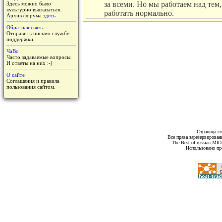
за всеми. Но мы работаем над тем,
Здесь можно было
культурно высказаться.
работать нормально.
Архив форума
здесь
Обратная связь
Отправить письмо службе
поддержки.
ЧаВо
Часто задаваемые вопросы.
И ответы на них :-)
О сайте
Соглашения и правила
пользования сайтом.
Страница сг
Все права зарезервирован
The Best of russian MI
Использовано пр