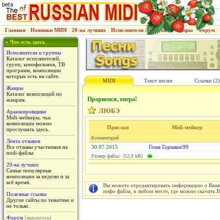
Главная
|
Новинки MIDI
|
20-ка лучших
|
Исполнители & группы
|
Жанры
|
Форум
|
» Что есть здесь
Исполнители и группы
Каталог исполнителей,
групп, кинофильмов, ТВ
программ, композиции
которых есть на сайте.
MIDI
Текст песни
Ссылки (2)
Жанры
Каталог композиций по
Прорвемся, опера!
жанрам.
ЛЮБЭ
Аранжировщики
Midi-мейкеры, чьи
композиции можно
Прислан
Midi-мейкер
прослушать здесь.
Комментарий
Лента отзывов
Все отзывы участников на
30.07.2015
Гоша Горшков'99
midi-файлы
Размер файла: [52,8 kB]
20-ка лучших
Самые популярные
композиции за неделю и за
всё время.
Вы можете отредактировать информацию о Вашем
инфо файла, в любом месте, где можно скачать 
Полезные ссылки
Другие сайты по тематике и
не только.
Форум
[выключен]