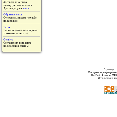
Здесь можно было
культурно высказаться.
Архив форума
здесь
Обратная связь
Отправить письмо службе
поддержки.
ЧаВо
Часто задаваемые вопросы.
И ответы на них :-)
О сайте
Соглашения и правила
пользования сайтом.
Страница сг
Все права зарезервирован
The Best of russian MI
Использовано пр