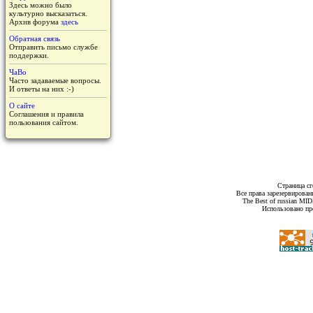
Здесь можно было
культурно высказаться.
Архив форума
здесь
Обратная связь
Отправить письмо службе
поддержки.
ЧаВо
Часто задаваемые вопросы.
И ответы на них :-)
О сайте
Соглашения и правила
пользования сайтом.
Страница сг
Все права зарезервирован
The Best of russian MI
Использовано пр