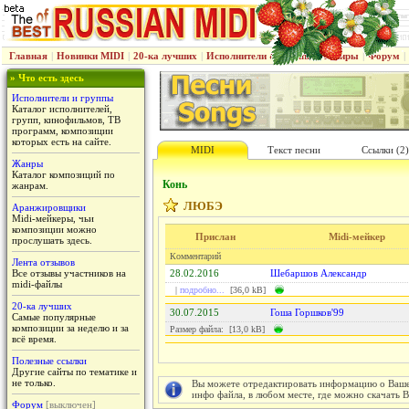
Главная
|
Новинки MIDI
|
20-ка лучших
|
Исполнители & группы
|
Жанры
|
Форум
|
» Что есть здесь
Исполнители и группы
Каталог исполнителей,
групп, кинофильмов, ТВ
программ, композиции
которых есть на сайте.
MIDI
Текст песни
Ссылки (2)
Жанры
Каталог композиций по
Конь
жанрам.
ЛЮБЭ
Аранжировщики
Midi-мейкеры, чьи
композиции можно
Прислан
Midi-мейкер
прослушать здесь.
Комментарий
Лента отзывов
Все отзывы участников на
28.02.2016
Шебаршов Александр
midi-файлы
|
подробно...
[36,0 kB]
20-ка лучших
30.07.2015
Гоша Горшков'99
Самые популярные
композиции за неделю и за
Размер файла: [13,0 kB]
всё время.
Полезные ссылки
Другие сайты по тематике и
не только.
Вы можете отредактировать информацию о Вашем
инфо файла, в любом месте, где можно скачать 
Форум
[выключен]