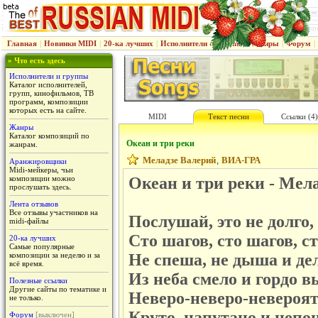
Главная
|
Новинки MIDI
|
20-ка лучших
|
Исполнители & группы
|
Жанры
|
Форум
|
» Что есть здесь
Исполнители и группы
Каталог исполнителей,
групп, кинофильмов, ТВ
программ, композиции
которых есть на сайте.
MIDI
Текст песни
Ссылки (4)
Жанры
Каталог композиций по
Океан и три реки
жанрам.
Меладзе Валерий
ВИА-ГРА
,
Аранжировщики
Midi-мейкеры, чьи
композиции можно
Океан и три реки - Мел
прослушать здесь.
Лента отзывов
Все отзывы участников на
Послушай, это не долго, 
midi-файлы
Сто шагов, сто шагов, с
20-ка лучших
Самые популярные
композиции за неделю и за
Не спеша, не дыша и де
всё время.
Из неба смело и гордо в
Полезные ссылки
Другие сайты по тематике и
Неверо-неверо-невероят
не только.
Круто, напутано и непо
Форум
[выключен]