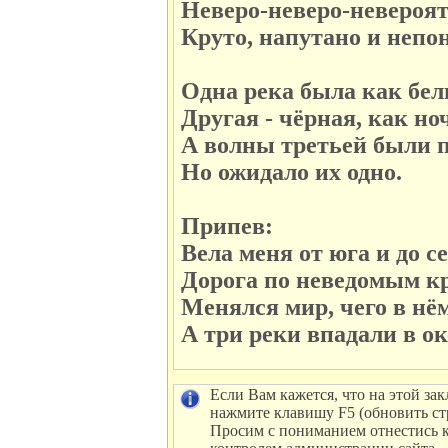
Неверо-неверо-невероят
Круто, напутано и непо
Одна река была как бел
Другая - чёрная, как но
А волны третьей были 
Но ожидало их одно.
Припев:
Вела меня от юга и до с
Дорога по неведомым к
Менялся мир, чего в нё
А три реки впадали в ок
Если Вам кажется, что на этой зак
нажмите клавишу F5 (обновить ст
Просим с пониманием отнестись к 