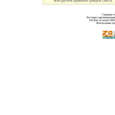
контролем администрации сайта.
Страница сг
Все права зарезервирован
The Best of russian MI
Использовано пр