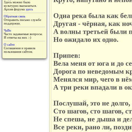
Здесь можно было
культурно высказаться.
Архив форума
здесь
Одна река была как бел
Обратная связь
Отправить письмо службе
Другая - чёрная, как но
поддержки.
А волны третьей были 
ЧаВо
Часто задаваемые вопросы.
И ответы на них :-)
Но ожидало их одно.
О сайте
Соглашения и правила
пользования сайтом.
Припев:
Вела меня от юга и до с
Дорога по неведомым к
Менялся мир, чего в нё
А три реки впадали в ок
Послушай, это не долго,
Сто шагов, сто шагов, с
Не спеша, не дыша и де
Все реки, рано ли, поздн