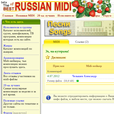
Главная
|
Новинки MIDI
|
20-ка лучших
|
Исполнители & группы
|
Жанры
|
Форум
|
» Что есть здесь
Исполнители и группы
Каталог исполнителей,
групп, кинофильмов, ТВ
программ, композиции
которых есть на сайте.
MIDI
Ссылки (2)
Жанры
Каталог композиций по
Эх, ма-кутерьма!
жанрам.
Дилижанс
Аранжировщики
Midi-мейкеры, чьи
композиции можно
Прислан
Midi-мейкер
прослушать здесь.
Комментарий
Лента отзывов
Все отзывы участников на
4.07.2012
Челышев Александр
midi-файлы
Размер файла: [50,8 kB]
20-ка лучших
Самые популярные
композиции за неделю и за
всё время.
Вы можете отредактировать информацию о Вашем
инфо файла, в любом месте, где можно скачать 
Полезные ссылки
Другие сайты по тематике и
не только.
Форум
[выключен]