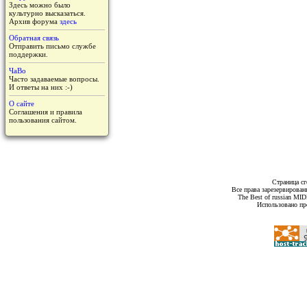
Здесь можно было
культурно высказаться.
Архив форума
здесь
Обратная связь
Отправить письмо службе
поддержки.
ЧаВо
Часто задаваемые вопросы.
И ответы на них :-)
О сайте
Соглашения и правила
пользования сайтом.
Страница сг
Все права зарезервирован
The Best of russian MI
Использовано пр