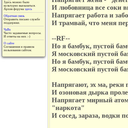
Здесь можно было
культурно высказаться.
И любовница все соки 
Архив форума
здесь
Напрягает работа и заб
Обратная связь
Отправить письмо службе
И трамвай, что меня пе
поддержки.
ЧаВо
Часто задаваемые вопросы.
И ответы на них :-)
--RF--
О сайте
Но я бамбук, пустой ба
Соглашения и правила
пользования сайтом.
Я московский пустой б
Но я бамбук, пустой ба
Я московский пустой б
Напрягают, эх ма, реки
И озоновая дырка пролет
Напрягает мирный атом
"наркота"
И сосед, зараза, водки п