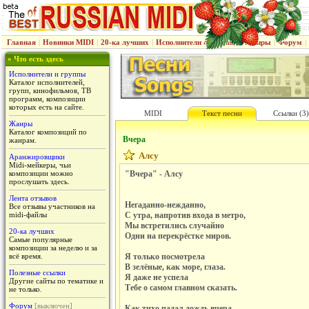
Главная
|
Новинки MIDI
|
20-ка лучших
|
Исполнители & группы
|
Жанры
|
Форум
|
» Что есть здесь
Исполнители и группы
Каталог исполнителей,
групп, кинофильмов, ТВ
программ, композиции
которых есть на сайте.
MIDI
Текст песни
Ссылки (3)
Жанры
Каталог композиций по
Вчера
жанрам.
Алсу
Аранжировщики
Midi-мейкеры, чьи
композиции можно
"Вчера" - Алсу
прослушать здесь.
Лента отзывов
Негаданно-нежданно,
Все отзывы участников на
midi-файлы
С утра, напротив входа в метро,
Мы встретились случайно
20-ка лучших
Одни на перекрёстке миров.
Самые популярные
композиции за неделю и за
всё время.
Я только посмотрела
В зелёные, как море, глаза.
Полезные ссылки
Я даже не успела
Другие сайты по тематике и
Тебе о самом главном сказать.
не только.
Форум
[выключен]
Как тихо падал дождь вчера,