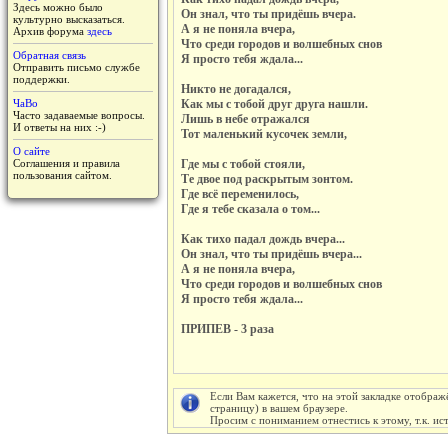
Здесь можно было
Он знал, что ты придёшь вчера.
культурно высказаться.
А я не поняла вчера,
Архив форума
здесь
Что среди городов и волшебных снов
Обратная связь
Я просто тебя ждала...
Отправить письмо службе
поддержки.
Никто не догадался,
ЧаВо
Как мы с тобой друг друга нашли.
Часто задаваемые вопросы.
Лишь в небе отражался
И ответы на них :-)
Тот маленький кусочек земли,
О сайте
Соглашения и правила
Где мы с тобой стояли,
пользования сайтом.
Те двое под раскрытым зонтом.
Где всё переменилось,
Где я тебе сказала о том...
Как тихо падал дождь вчера...
Он знал, что ты придёшь вчера...
А я не поняла вчера,
Что среди городов и волшебных снов
Я просто тебя ждала...
ПРИПЕВ - 3 раза
Если Вам кажется, что на этой закладке отображ
страницу) в вашем браузере.
Просим с пониманием отнестись к этому, т.к. и