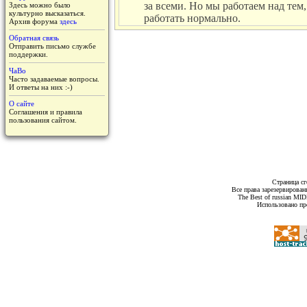
за всеми. Но мы работаем над тем,
Здесь можно было
культурно высказаться.
работать нормально.
Архив форума
здесь
Обратная связь
Отправить письмо службе
поддержки.
ЧаВо
Часто задаваемые вопросы.
И ответы на них :-)
О сайте
Соглашения и правила
пользования сайтом.
Страница сг
Все права зарезервирован
The Best of russian MI
Использовано пр