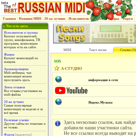
Главная
|
Новинки MIDI
|
20-ка лучших
|
Исполнители & группы
|
Жанры
|
Форум
|
» Что есть здесь
Исполнители и группы
Каталог исполнителей,
групп, кинофильмов, ТВ
программ, композиции
которых есть на сайте.
MIDI
Текст песни
Ссылки (3)
Жанры
Каталог композиций по
SOS
жанрам.
А-СТУДИО
Аранжировщики
Midi-мейкеры, чьи
композиции можно
прослушать здесь.
информация в сети
Лента отзывов
Все отзывы участников на
midi-файлы
20-ка лучших
Яндекс.Музыка
Самые популярные
композиции за неделю и за
всё время.
Полезные ссылки
Здесь несколько ссылок, как найд
Другие сайты по тематике и
добавили наши участники сайта.
не только.
Не все ссылки всегда выводят на 
Форум
[выключен]