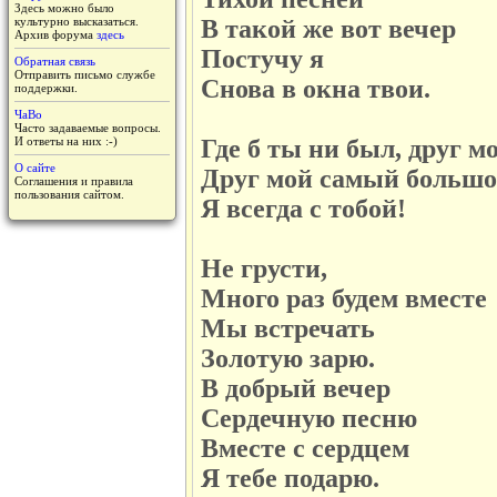
Здесь можно было
культурно высказаться.
В такой же вот вечер
Архив форума
здесь
Постучу я
Обратная связь
Отправить письмо службе
Снова в окна твои.
поддержки.
ЧаВо
Часто задаваемые вопросы.
И ответы на них :-)
Где б ты ни был, друг мо
О сайте
Друг мой самый большо
Соглашения и правила
пользования сайтом.
Я всегда с тобой!
Не грусти,
Много раз будем вместе
Мы встречать
Золотую зарю.
В добрый вечер
Сердечную песню
Вместе с сердцем
Я тебе подарю.