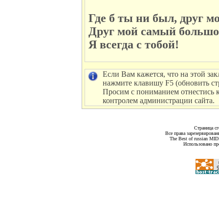
Где б ты ни был, друг м
Друг мой самый больш
Я всегда с тобой!
Если Вам кажется, что на этой зак
нажмите клавишу F5 (обновить ст
Просим с пониманием отнестись к 
контролем администрации сайта.
Страница сг
Все права зарезервирован
The Best of russian MI
Использовано пр