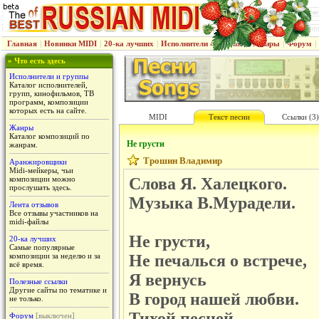
Главная
|
Новинки MIDI
|
20-ка лучших
|
Исполнители & группы
|
Жанры
|
Форум
|
» Что есть здесь
Исполнители и группы
Каталог исполнителей,
групп, кинофильмов, ТВ
программ, композиции
которых есть на сайте.
MIDI
Текст песни
Ссылки (3)
Жанры
Каталог композиций по
Не грусти
жанрам.
Трошин Владимир
Аранжировщики
Midi-мейкеры, чьи
композиции можно
Слова Я. Халецкого.
прослушать здесь.
Музыка В.Мурадели.
Лента отзывов
Все отзывы участников на
midi-файлы
Не грусти,
20-ка лучших
Самые популярные
композиции за неделю и за
Не печалься о встрече,
всё время.
Я вернусь
Полезные ссылки
Другие сайты по тематике и
В город нашей любви.
не только.
Тихой песней
Форум
[выключен]