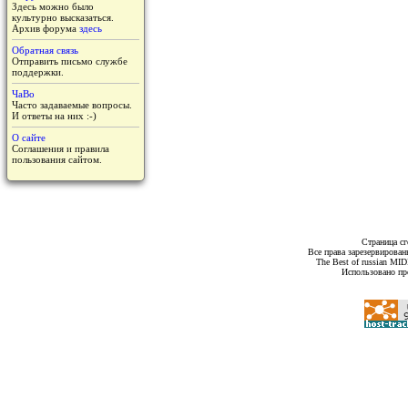
Здесь можно было
культурно высказаться.
Архив форума
здесь
Обратная связь
Отправить письмо службе
поддержки.
ЧаВо
Часто задаваемые вопросы.
И ответы на них :-)
О сайте
Соглашения и правила
пользования сайтом.
Страница сг
Все права зарезервирован
The Best of russian MI
Использовано пр