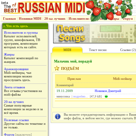
Главная
|
Новинки MIDI
|
20-ка лучших
|
Исполнители & группы
|
Жанры
|
Форум
|
» Что есть здесь
Исполнители и группы
Каталог исполнителей,
групп, кинофильмов, ТВ
программ, композиции
которых есть на сайте.
MIDI
Текст песни
Ссылки (2)
Жанры
Каталог композиций по
Мальчик мой, порадуй
жанрам.
ПОДЪЁМ
Аранжировщики
Midi-мейкеры, чьи
композиции можно
Прислан
Midi-мейкер
прослушать здесь.
Комментарий
Лента отзывов
Все отзывы участников на
19.11.2009
Новиков Дмитрий
midi-файлы
минусовка |
подробно...
[47,9 kB]
20-ка лучших
Самые популярные
композиции за неделю и за
всё время.
Вы можете отредактировать информацию о Вашем
инфо файла, в любом месте, где можно скачать 
Полезные ссылки
Другие сайты по тематике и
не только.
Форум
[выключен]