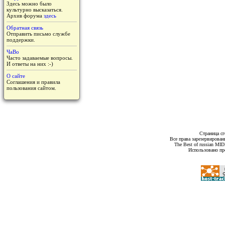
Здесь можно было
культурно высказаться.
Архив форума
здесь
Обратная связь
Отправить письмо службе
поддержки.
ЧаВо
Часто задаваемые вопросы.
И ответы на них :-)
О сайте
Соглашения и правила
пользования сайтом.
Страница сг
Все права зарезервирован
The Best of russian MI
Использовано пр