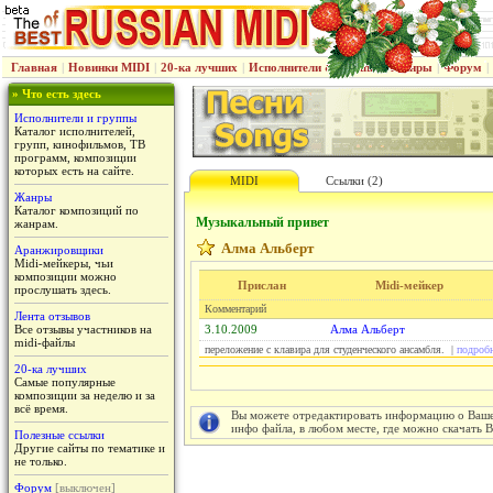
Главная
|
Новинки MIDI
|
20-ка лучших
|
Исполнители & группы
|
Жанры
|
Форум
|
» Что есть здесь
Исполнители и группы
Каталог исполнителей,
групп, кинофильмов, ТВ
программ, композиции
которых есть на сайте.
MIDI
Ссылки (2)
Жанры
Каталог композиций по
Музыкальный привет
жанрам.
Алма Альберт
Аранжировщики
Midi-мейкеры, чьи
композиции можно
Прислан
Midi-мейкер
прослушать здесь.
Комментарий
Лента отзывов
Все отзывы участников на
3.10.2009
Алма Альберт
midi-файлы
переложение с клавира для студенческого ансамбля. |
подробн
20-ка лучших
Самые популярные
композиции за неделю и за
всё время.
Вы можете отредактировать информацию о Вашем
инфо файла, в любом месте, где можно скачать 
Полезные ссылки
Другие сайты по тематике и
не только.
Форум
[выключен]