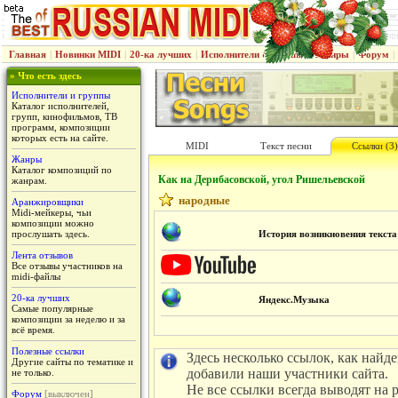
Главная
|
Новинки MIDI
|
20-ка лучших
|
Исполнители & группы
|
Жанры
|
Форум
|
» Что есть здесь
Исполнители и группы
Каталог исполнителей,
групп, кинофильмов, ТВ
программ, композиции
которых есть на сайте.
MIDI
Текст песни
Ссылки (3)
Жанры
Каталог композиций по
Как на Дерибасовской, угол Ришельевской
жанрам.
народные
Аранжировщики
Midi-мейкеры, чьи
композиции можно
прослушать здесь.
История возникновения текста
Лента отзывов
Все отзывы участников на
midi-файлы
20-ка лучших
Яндекс.Музыка
Самые популярные
композиции за неделю и за
всё время.
Полезные ссылки
Здесь несколько ссылок, как найд
Другие сайты по тематике и
добавили наши участники сайта.
не только.
Не все ссылки всегда выводят на 
Форум
[выключен]