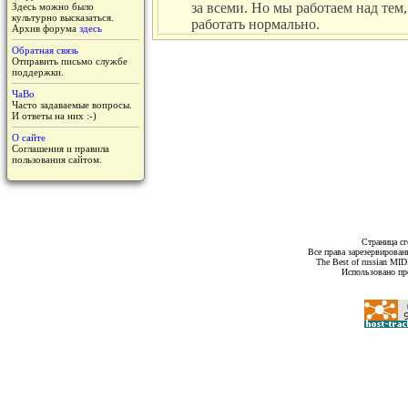
за всеми. Но мы работаем над тем,
Здесь можно было
культурно высказаться.
работать нормально.
Архив форума
здесь
Обратная связь
Отправить письмо службе
поддержки.
ЧаВо
Часто задаваемые вопросы.
И ответы на них :-)
О сайте
Соглашения и правила
пользования сайтом.
Страница сг
Все права зарезервирован
The Best of russian MI
Использовано пр