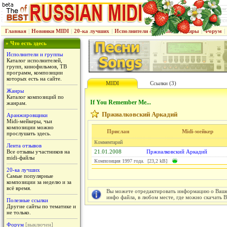
Главная
|
Новинки MIDI
|
20-ка лучших
|
Исполнители & группы
|
Жанры
|
Форум
|
» Что есть здесь
Исполнители и группы
Каталог исполнителей,
групп, кинофильмов, ТВ
программ, композиции
которых есть на сайте.
MIDI
Ссылки (3)
Жанры
Каталог композиций по
If You Remember Me...
жанрам.
Пржиалковский Аркадий
Аранжировщики
Midi-мейкеры, чьи
композиции можно
Прислан
Midi-мейкер
прослушать здесь.
Комментарий
Лента отзывов
Все отзывы участников на
21.01.2008
Пржиалковский Аркадий
midi-файлы
Композиция 1997 года. [23,2 kB]
20-ка лучших
Самые популярные
композиции за неделю и за
всё время.
Вы можете отредактировать информацию о Вашем
инфо файла, в любом месте, где можно скачать 
Полезные ссылки
Другие сайты по тематике и
не только.
Форум
[выключен]