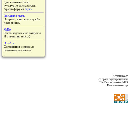
Здесь можно было
культурно высказаться.
Архив форума
здесь
Обратная связь
Отправить письмо службе
поддержки.
ЧаВо
Часто задаваемые вопросы.
И ответы на них :-)
О сайте
Соглашения и правила
пользования сайтом.
Страница сг
Все права зарезервирован
The Best of russian MI
Использовано пр