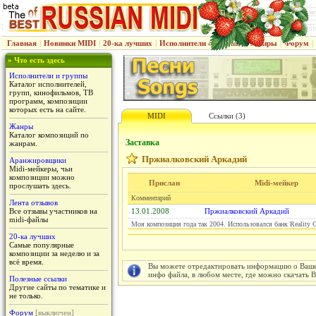
Главная
|
Новинки MIDI
|
20-ка лучших
|
Исполнители & группы
|
Жанры
|
Форум
|
» Что есть здесь
Исполнители и группы
Каталог исполнителей,
групп, кинофильмов, ТВ
программ, композиции
которых есть на сайте.
MIDI
Ссылки (3)
Жанры
Каталог композиций по
Заставка
жанрам.
Пржиалковский Аркадий
Аранжировщики
Midi-мейкеры, чьи
композиции можно
Прислан
Midi-мейкер
прослушать здесь.
Комментарий
Лента отзывов
Все отзывы участников на
13.01.2008
Пржиалковский Аркадий
midi-файлы
Моя композиция года так 2004. Использовался банк Reality
20-ка лучших
Самые популярные
композиции за неделю и за
всё время.
Вы можете отредактировать информацию о Вашем
инфо файла, в любом месте, где можно скачать 
Полезные ссылки
Другие сайты по тематике и
не только.
Форум
[выключен]