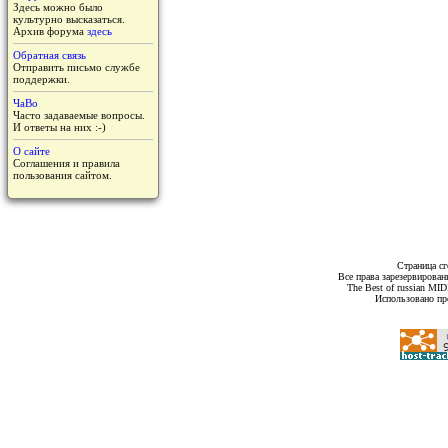
Здесь можно было
культурно высказаться.
Архив форума
здесь
Обратная связь
Отправить письмо службе
поддержки.
ЧаВо
Часто задаваемые вопросы.
И ответы на них :-)
О сайте
Соглашения и правила
пользования сайтом.
Страница сг
Все права зарезервирован
The Best of russian MI
Использовано пр