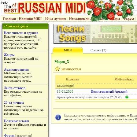
Главная
|
Новинки MIDI
|
20-ка лучших
|
Исполнители & группы
|
Жанры
|
Форум
|
» Что есть здесь
Исполнители и группы
Каталог исполнителей,
групп, кинофильмов, ТВ
программ, композиции
которых есть на сайте.
MIDI
Ссылки (3)
Жанры
Каталог композиций по
Марш_Х
жанрам.
неизвестен
Аранжировщики
Midi-мейкеры, чьи
композиции можно
Прислан
Midi-мейкер
прослушать здесь.
Комментарий
Лента отзывов
Все отзывы участников на
13.01.2008
Пржиалковский Аркадий
midi-файлы
Аранжировка на тему известного марша [29,9 kB]
20-ка лучших
Самые популярные
композиции за неделю и за
всё время.
Вы можете отредактировать информацию о Вашем
инфо файла, в любом месте, где можно скачать 
Полезные ссылки
Другие сайты по тематике и
не только.
Форум
[выключен]