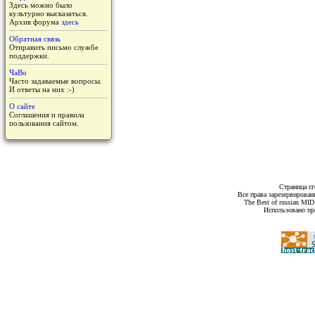
Здесь можно было
культурно высказаться.
Архив форума
здесь
Обратная связь
Отправить письмо службе
поддержки.
ЧаВо
Часто задаваемые вопросы.
И ответы на них :-)
О сайте
Соглашения и правила
пользования сайтом.
Страница сг
Все права зарезервирован
The Best of russian MI
Использовано пр