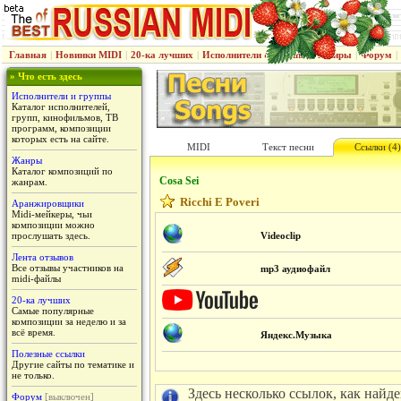
Главная
|
Новинки MIDI
|
20-ка лучших
|
Исполнители & группы
|
Жанры
|
Форум
|
» Что есть здесь
Исполнители и группы
Каталог исполнителей,
групп, кинофильмов, ТВ
программ, композиции
которых есть на сайте.
MIDI
Текст песни
Ссылки (4)
Жанры
Каталог композиций по
Cosa Sei
жанрам.
Ricchi E Poveri
Аранжировщики
Midi-мейкеры, чьи
композиции можно
прослушать здесь.
Videoclip
Лента отзывов
Все отзывы участников на
mp3 аудиофайл
midi-файлы
20-ка лучших
Самые популярные
композиции за неделю и за
всё время.
Яндекс.Музыка
Полезные ссылки
Другие сайты по тематике и
не только.
Здесь несколько ссылок, как найд
Форум
[выключен]