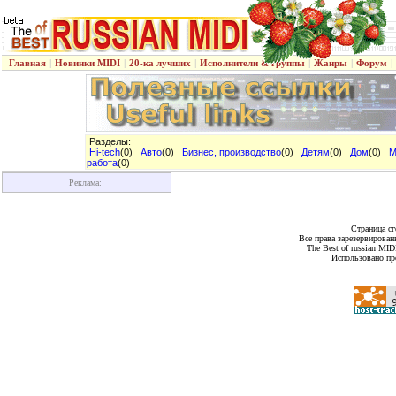
Главная
|
Новинки MIDI
|
20-ка лучших
|
Исполнители & группы
|
Жанры
|
Форум
|
Разделы:
Hi-tech
(0)
Авто
(0)
Бизнес, производство
(0)
Детям
(0)
Дом
(0)
М
работа
(0)
Реклама:
Страница сг
Все права зарезервирован
The Best of russian MI
Использовано пр