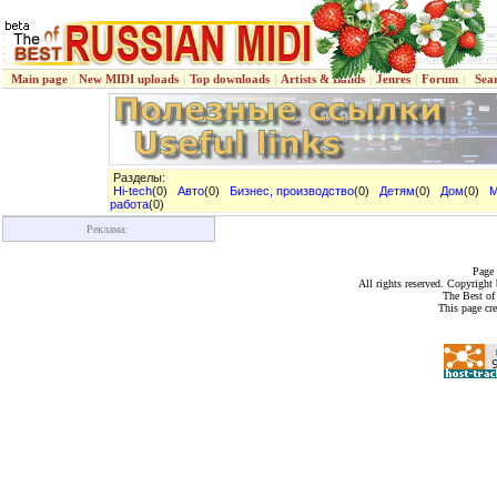
Main page
|
New MIDI uploads
|
Top downloads
|
Artists & Bands
|
Jenres
|
Forum
|
Sea
Разделы:
Hi-tech
(0)
Авто
(0)
Бизнес, производство
(0)
Детям
(0)
Дом
(0)
М
работа
(0)
Реклама:
Page 
All rights reserved. Copyrigh
The Best of
This page cr