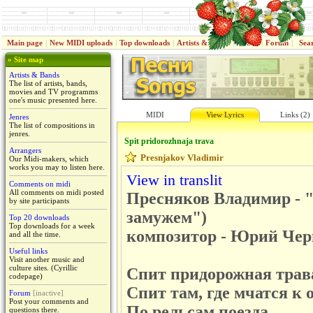
Main page
|
New MIDI uploads
|
Top downloads
|
Artists & Bands
|
Jenres
|
Forum
|
Sea
» Site map
Artists & Bands
The list of artists, bands,
movies and TV programms
one's music presented here.
MIDI
View Lyrics
Links (2)
Jenres
The list of compositions in
jenres.
Spit pridorozhnaja trava
Arrangers
Presnjakov Vladimir
Our Midi-makers, which
works you may to listen here.
View in translit
Comments on midi
All comments on midi posted
Пресняков Владимир - "
by site participants
замужем")
Top 20 downloads
Top downloads for a week
композитор - Юрий Че
and all the time.
Useful links
Visit another music and
culture sites. (Cyrillic
Спит придорожная трав
codepage)
Спит там, где мчатся к 
Forum
[inactive]
Post your comments and
По рельсам поезда.
questions there.