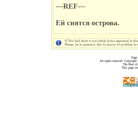
---REF---
Ей снятся острова.
If You feel there is not whole lyrics appeared at thi
Please, be in patience, due to source of problem is n
Page 
All rights reserved. Copyrigh
The Best of
This page cr