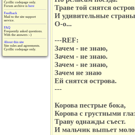
Cyrillic codepage only.
Траве той снятся остров
Forum archive is
here
Feedback
И удивительные стран
Mail to the site support
service.
О-о...
FAQ
Frequently asked questions.
With the answers :-)
---REF:
About this site
Site rules and agreements.
Зачем - не знаю,
Cyrillic codepage only.
Зачем - не знаю.
Зачем - не знаю,
Зачем не знаю
Ей снятся острова.
---
Корова пестрые бока,
Корова с грустными гла
Траву однажды съест.
И мальчик выпьет моло