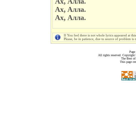
Ах, Алла.
Ах, Алла.
Ах, Алла.
If You feel there is not whole lyrics appeared at thi
Please, be in patience, due to source of problem is n
Page 
All rights reserved. Copyrigh
The Best of
This page cr