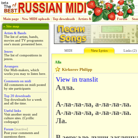
Main page
|
New MIDI uploads
|
Top downloads
|
Artists & Bands
|
Jenres
|
Forum
|
Sea
» Site map
Artists & Bands
The list of artists, bands,
movies and TV programms
one's music presented here.
MIDI
View Lyrics
Links (2)
Jenres
The list of compositions in
jenres.
Alla
Arrangers
Kirkorov Philipp
Our Midi-makers, which
works you may to listen here.
View in translit
Comments on midi
All comments on midi posted
Алла.
by site participants
Top 20 downloads
Top downloads for a week
А-ла-ла-ла, а-ла-ла-ла.
and all the time.
А-ла-ла-ла, а-ла-ла-ла.
Useful links
Visit another music and
culture sites. (Cyrillic
Ла.
codepage)
Forum
[inactive]
Post your comments and
В зеркало души загляну
questions there.