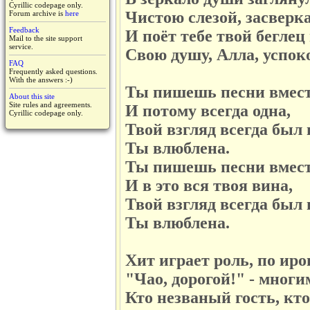
Cyrillic codepage only.
Чистою слезой, засверка
Forum archive is
here
Feedback
И поёт тебе твой беглец 
Mail to the site support
service.
Свою душу, Алла, успок
FAQ
Frequently asked questions.
With the answers :-)
Ты пишешь песни вмест
About this site
Site rules and agreements.
И потому всегда одна,
Cyrillic codepage only.
Твой взгляд всегда был 
Ты влюблена.
Ты пишешь песни вмест
И в это вся твоя вина,
Твой взгляд всегда был 
Ты влюблена.
Хит играет роль, по иро
"Чао, дорогой!" - многи
Кто незваный гость, кт