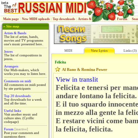
Main page
|
New MIDI uploads
|
Top downloads
|
Artists & Bands
|
Jenres
|
Forum
|
Sea
» Site map
Artists & Bands
The list of artists, bands,
movies and TV programms
one's music presented here.
MIDI
View Lyrics
Links (3)
Jenres
The list of compositions in
jenres.
Felicita
Arrangers
Al Bano & Romina Power
Our Midi-makers, which
works you may to listen here.
View in translit
Comments on midi
All comments on midi posted
Felicita e tenersi per man
by site participants
andare lontano la felicita.
Top 20 downloads
Top downloads for a week
E il tuo squardo innocent
and all the time.
in mezzo alla gente la felic
Useful links
Visit another music and
culture sites. (Cyrillic
E restare vicini come bam
codepage)
la felicita, felicita.
Forum
[inactive]
Post your comments and
questions there.