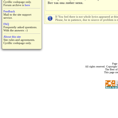
Cyrillic codepage only.
Вот так она любит меня.
Forum archive is
here
Feedback
Mail to the site support
If You feel there is not whole lyrics appeared at thi
service.
Please, be in patience, due to source of problem is n
FAQ
Frequently asked questions.
With the answers :-)
About this site
Site rules and agreements.
Cyrillic codepage only.
Page 
All rights reserved. Copyrigh
The Best of
This page cr