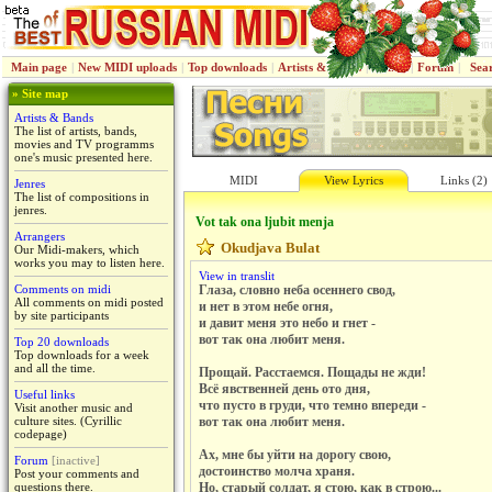
Main page
|
New MIDI uploads
|
Top downloads
|
Artists & Bands
|
Jenres
|
Forum
|
Sea
» Site map
Artists & Bands
The list of artists, bands,
movies and TV programms
one's music presented here.
MIDI
View Lyrics
Links (2)
Jenres
The list of compositions in
jenres.
Vot tak ona ljubit menja
Arrangers
Okudjava Bulat
Our Midi-makers, which
works you may to listen here.
View in translit
Comments on midi
Глаза, словно неба осеннего свод,
All comments on midi posted
и нет в этом небе огня,
by site participants
и давит меня это небо и гнет -
вот так она любит меня.
Top 20 downloads
Top downloads for a week
and all the time.
Прощай. Расстаемся. Пощады не жди!
Всё явственней день ото дня,
Useful links
что пусто в груди, что темно впереди -
Visit another music and
culture sites. (Cyrillic
вот так она любит меня.
codepage)
Ах, мне бы уйти на дорогу свою,
Forum
[inactive]
достоинство молча храня.
Post your comments and
questions there.
Но, старый солдат, я стою, как в строю...