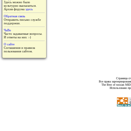
Здесь можно было
культурно высказаться.
Архив форума
здесь
Обратная связь
Отправить письмо службе
поддержки.
ЧаВо
Часто задаваемые вопросы.
И ответы на них :-)
О сайте
Соглашения и правила
пользования сайтом.
Страница сг
Все права зарезервирован
The Best of russian MI
Использовано пр