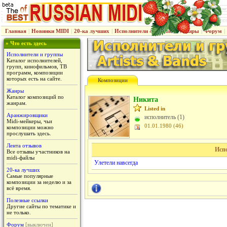
Главная
|
Новинки MIDI
|
20-ка лучших
|
Исполнители & группы
|
Жанры
|
Форум
|
» Что есть здесь
Исполнители и группы
Каталог исполнителей,
групп, кинофильмов, ТВ
программ, композиции
которых есть на сайте.
Композиции
Жанры
Каталог композиций по
Никита
жанрам.
Listed in
Аранжировщики
исполнитель (1)
Midi-мейкеры, чьи
01.01.1980 (46)
композиции можно
прослушать здесь.
Лента отзывов
Исп
Все отзывы участников на
midi-файлы
Улетели навсегда
20-ка лучших
Самые популярные
композиции за неделю и за
всё время.
Полезные ссылки
Другие сайты по тематике и
не только.
Форум
[выключен]