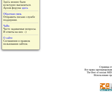
Здесь можно было
культурно высказаться.
Архив форума
здесь
Обратная связь
Отправить письмо службе
поддержки.
ЧаВо
Часто задаваемые вопросы.
И ответы на них :-)
О сайте
Соглашения и правила
пользования сайтом.
Страница сг
Все права зарезервирован
The Best of russian MI
Использовано пр