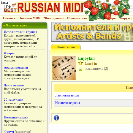
Главная
|
Новинки MIDI
|
20-ка лучших
|
Исполнители & группы
|
Жанры
|
Форум
|
» Что есть здесь
Исполнители и группы
Каталог исполнителей,
групп, кинофильмов, ТВ
программ, композиции
которых есть на сайте.
Композиции
Жанры
Каталог композиций по
Enjoykin
жанрам.
Listed in
Аранжировщики
исполнитель (2)
Midi-мейкеры, чьи
композиции можно
прослушать здесь.
Лента отзывов
Исп
Все отзывы участников на
midi-файлы
Ламповая няша
20-ка лучших
Нецветные розы
Самые популярные
композиции за неделю и за
всё время.
Полезные ссылки
Другие сайты по тематике и
не только.
Форум
[выключен]