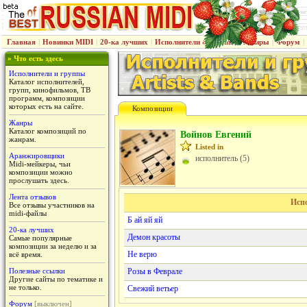
Главная
|
Новинки MIDI
|
20-ка лучших
|
Исполнители & группы
|
Жанры
|
Форум
|
» Что есть здесь
Исполнители и группы
Каталог исполнителей,
групп, кинофильмов, ТВ
программ, композиции
которых есть на сайте.
Композиции
Жанры
Каталог композиций по
Войнов Евгений
жанрам.
Listed in
Аранжировщики
исполнитель (5)
Midi-мейкеры, чьи
композиции можно
прослушать здесь.
Лента отзывов
Исп
Все отзывы участников на
midi-файлы
Б ай яй яй
20-ка лучших
Демон красоты
Самые популярные
композиции за неделю и за
Не верю
всё время.
Полезные ссылки
Розы в Феврале
Другие сайты по тематике и
не только.
Свежий ветьер
Форум
[выключен]