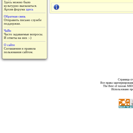
Здесь можно было
культурно высказаться.
Архив форума
здесь
Обратная связь
Отправить письмо службе
поддержки.
ЧаВо
Часто задаваемые вопросы.
И ответы на них :-)
О сайте
Соглашения и правила
пользования сайтом.
Страница сг
Все права зарезервирован
The Best of russian MI
Использовано пр