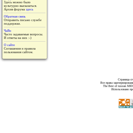
Здесь можно было
культурно высказаться.
Архив форума
здесь
Обратная связь
Отправить письмо службе
поддержки.
ЧаВо
Часто задаваемые вопросы.
И ответы на них :-)
О сайте
Соглашения и правила
пользования сайтом.
Страница сг
Все права зарезервирован
The Best of russian MI
Использовано пр