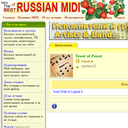
Главная
|
Новинки MIDI
|
20-ка лучших
|
Исполнители & группы
|
Жанры
|
Форум
|
» Что есть здесь
Исполнители и группы
Каталог исполнителей,
групп, кинофильмов, ТВ
программ, композиции
которых есть на сайте.
Композиции
Жанры
Каталог композиций по
Tower of Power
жанрам.
Listed in
Аранжировщики
группа (1)
Midi-мейкеры, чьи
композиции можно
прослушать здесь.
Лента отзывов
Исп
Все отзывы участников на
midi-файлы
Soul With A Capital S
20-ка лучших
Самые популярные
композиции за неделю и за
всё время.
Полезные ссылки
Другие сайты по тематике и
не только.
Форум
[выключен]