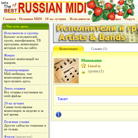
Главная
|
Новинки MIDI
|
20-ка лучших
|
Исполнители & группы
|
Жанры
|
Форум
|
» Что есть здесь
Исполнители и группы
Каталог исполнителей,
групп, кинофильмов, ТВ
программ, композиции
которых есть на сайте.
Композиции
Ссылки (1)
Жанры
Каталог композиций по
Монокини
жанрам.
Listed in
Аранжировщики
группа (1)
Midi-мейкеры, чьи
композиции можно
прослушать здесь.
Лента отзывов
Все отзывы участников на
midi-файлы
Тикает
20-ка лучших
Самые популярные
композиции за неделю и за
всё время.
Полезные ссылки
Другие сайты по тематике и
не только.
Форум
[выключен]