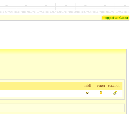
logged as Guest
midi
текст
ссылки