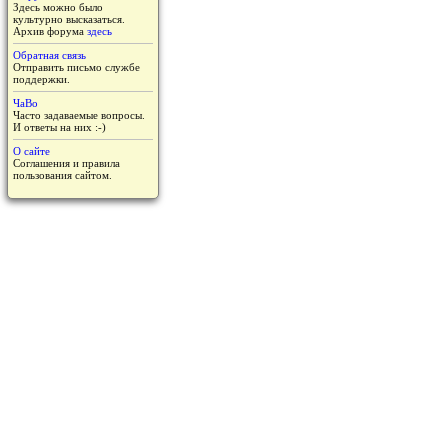
Здесь можно было
культурно высказаться.
Архив форума
здесь
Обратная связь
Отправить письмо службе
поддержки.
ЧаВо
Часто задаваемые вопросы.
И ответы на них :-)
О сайте
Соглашения и правила
пользования сайтом.