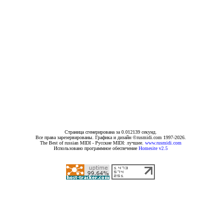
Страница сгенерирована за 0.012139 секунд.
Все права зарезервированы. Графика и дизайн ©rusmidi.com 1997-2026.
The Best of russian MIDI - Русские MIDI: лучшее.
www.rusmidi.com
Использовано программное обеспечение
Homesite v2.5