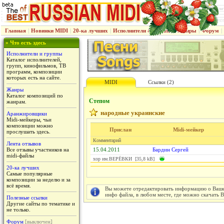
Главная
|
Новинки MIDI
|
20-ка лучших
|
Исполнители & группы
|
Жанры
|
Форум
|
» Что есть здесь
Исполнители и группы
Каталог исполнителей,
групп, кинофильмов, ТВ
программ, композиции
которых есть на сайте.
MIDI
Ссылки (2)
Жанры
Каталог композиций по
Степом
жанрам.
народные украинские
Аранжировщики
Midi-мейкеры, чьи
композиции можно
Прислан
Midi-мейкер
прослушать здесь.
Комментарий
Лента отзывов
Все отзывы участников на
15.04.2011
Бардин Сергей
midi-файлы
хор им.ВЕРЁВКИ [35,8 kB]
20-ка лучших
Самые популярные
композиции за неделю и за
всё время.
Вы можете отредактировать информацию о Вашем
инфо файла, в любом месте, где можно скачать 
Полезные ссылки
Другие сайты по тематике и
не только.
Форум
[выключен]