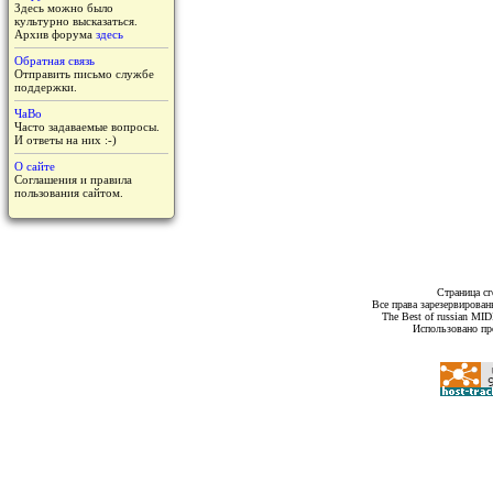
Здесь можно было
культурно высказаться.
Архив форума
здесь
Обратная связь
Отправить письмо службе
поддержки.
ЧаВо
Часто задаваемые вопросы.
И ответы на них :-)
О сайте
Соглашения и правила
пользования сайтом.
Страница сг
Все права зарезервирован
The Best of russian MI
Использовано пр