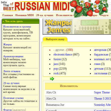
Главная
|
Новинки MIDI
|
20-ка лучших
|
Исполнители & группы
|
Жанры
|
Форум
|
» Что есть здесь
Исполнители и группы
Каталог исполнителей,
групп, кинофильмов, ТВ
программ, композиции
которых есть на сайте.
Выберите жанр
Жанры
Каталог композиций по
- другое -
(160)
авторская
(30
жанрам.
electronic/dance
(667)
бардовская
(
Аранжировщики
fusion
(12)
военных лет
(
Midi-мейкеры, чьи
композиции можно
jazz
(141)
гимн
(3)
прослушать здесь.
pop
(2219)
детская
(113)
Лента отзывов
rock
(475)
застольная
(1
Все отзывы участников на
midi-файлы
20-ка лучших
Исполнитель
Самые популярные
композиции за неделю и за
всё время.
Alex Ch
Super Theme
Полезные ссылки
Alex Ch
Theme 3 2015
Другие сайты по тематике и
не только.
Bonamassa Joe
Someday Afte
Форум
[выключен]