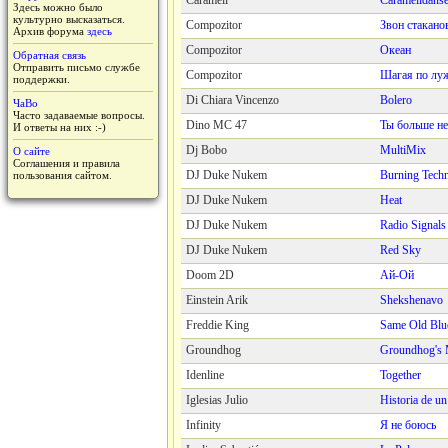
Caramell
Caramelldans
Здесь можно было
культурно высказаться.
Compozitor
Звон стакано
Архив форума
здесь
Compozitor
Океан
Обратная связь
Отправить письмо службе
Compozitor
Шагая по лу
поддержки.
Di Chiara Vincenzo
Bolero
ЧаВо
Часто задаваемые вопросы.
Dino MC 47
Ты больше н
И ответы на них :-)
Dj Bobo
MultiMix
О сайте
Соглашения и правила
DJ Duke Nukem
Burning Tech
пользования сайтом.
DJ Duke Nukem
Heat
DJ Duke Nukem
Radio Signals
DJ Duke Nukem
Red Sky
Doom 2D
Ай-Ой
Einstein Arik
Shekshenavo
Freddie King
Same Old Blu
Groundhog
Groundhog's
Idenline
Together
Iglesias Julio
Historia de u
Infinity
Я не боюсь