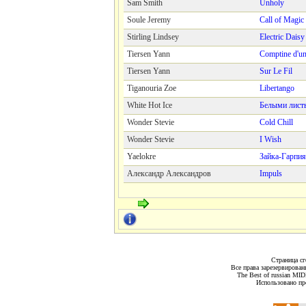
Sam Smith
Unholy
Soule Jeremy
Call of Magi
Stirling Lindsey
Electric Daisy
Tiersen Yann
Comptine d'un 
Tiersen Yann
Sur Le Fil
Tiganouria Zoe
Libertango
White Hot Ice
Белыми лист
Wonder Stevie
Cold Chill
Wonder Stevie
I Wish
Yaelokre
Зайка-Гарпия
Александр Александров
Impuls
Страница сг
Все права зарезервирован
The Best of russian MI
Использовано пр