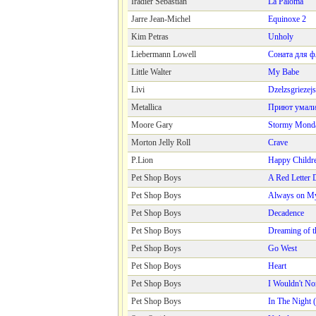
Iradier Sebastián
La Paloma
Jarre Jean-Michel
Equinoxe 2
Kim Petras
Unholy
Liebermann Lowell
Соната для ф
Little Walter
My Babe
Livi
Dzelzsgriezejs
Metallica
Приют умал
Moore Gary
Stormy Mond
Morton Jelly Roll
Crave
P.Lion
Happy Childr
Pet Shop Boys
A Red Letter 
Pet Shop Boys
Always on M
Pet Shop Boys
Decadence
Pet Shop Boys
Dreaming of 
Pet Shop Boys
Go West
Pet Shop Boys
Heart
Pet Shop Boys
I Wouldn't No
Pet Shop Boys
In The Night