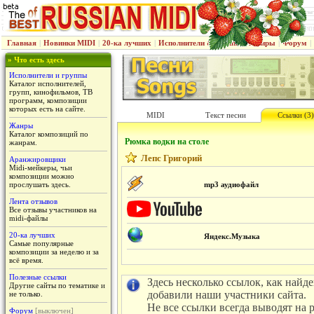
Главная
|
Новинки MIDI
|
20-ка лучших
|
Исполнители & группы
|
Жанры
|
Форум
|
» Что есть здесь
Исполнители и группы
Каталог исполнителей,
групп, кинофильмов, ТВ
программ, композиции
которых есть на сайте.
MIDI
Текст песни
Ссылки (3)
Жанры
Каталог композиций по
Рюмка водки на столе
жанрам.
Лепс Григорий
Аранжировщики
Midi-мейкеры, чьи
композиции можно
прослушать здесь.
mp3 аудиофайл
Лента отзывов
Все отзывы участников на
midi-файлы
20-ка лучших
Яндекс.Музыка
Самые популярные
композиции за неделю и за
всё время.
Полезные ссылки
Здесь несколько ссылок, как найд
Другие сайты по тематике и
добавили наши участники сайта.
не только.
Не все ссылки всегда выводят на 
Форум
[выключен]