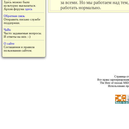
за всеми. Но мы работаем над тем,
Здесь можно было
культурно высказаться.
работать нормально.
Архив форума
здесь
Обратная связь
Отправить письмо службе
поддержки.
ЧаВо
Часто задаваемые вопросы.
И ответы на них :-)
О сайте
Соглашения и правила
пользования сайтом.
Страница сг
Все права зарезервирован
The Best of russian MI
Использовано пр