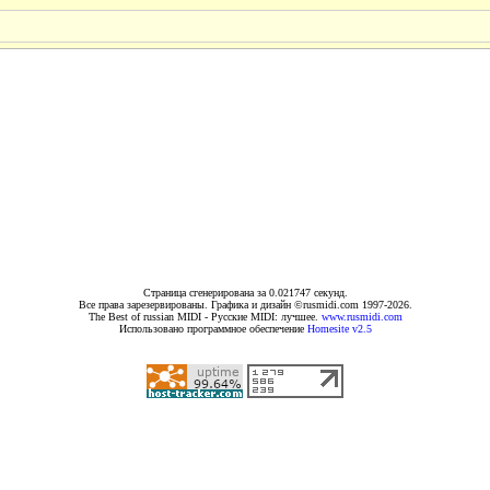
Страница сгенерирована за 0.021747 секунд.
Все права зарезервированы. Графика и дизайн ©rusmidi.com 1997-2026.
The Best of russian MIDI - Русские MIDI: лучшее.
www.rusmidi.com
Использовано программное обеспечение
Homesite v2.5