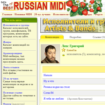
Главная
|
Новинки MIDI
|
20-ка лучших
|
Исполнители & группы
|
Жанры
|
Форум
|
» Что есть здесь
Исполнители и группы
Каталог исполнителей,
групп, кинофильмов, ТВ
программ, композиции
которых есть на сайте.
Композиции
Подробно
Ссылки (1)
Жанры
Каталог композиций по
Лепс Григорий
жанрам.
Listed in
Аранжировщики
исполнитель (5), композитор, по
Midi-мейкеры, чьи
композиции можно
прослушать здесь.
Лента отзывов
Все отзывы участников на
midi-файлы
Натали
20-ка лучших
Ну и что
Самые популярные
композиции за неделю и за
Рюмка водки на столе
всё время.
Полезные ссылки
Сочи-94
Другие сайты по тематике и
не только.
Я тебя не люблю
(
Арсенев Константин
)
Форум
[выключен]