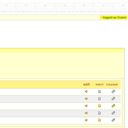
logged as Guest
midi
текст
ссылки