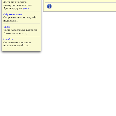
Здесь можно было
культурно высказаться.
Архив форума
здесь
Обратная связь
Отправить письмо службе
поддержки.
ЧаВо
Часто задаваемые вопросы.
И ответы на них :-)
О сайте
Соглашения и правила
пользования сайтом.