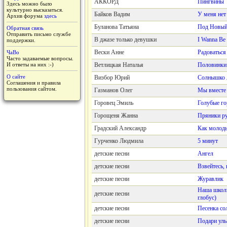
АККОРД
Пингвины
Здесь можно было
культурно высказаться.
Байков Вадим
У меня нет
Архив форума
здесь
Буланова Татьяна
Под Новый
Обратная связь
Отправить письмо службе
В джазе только девушки
I Wanna Be
поддержки.
Вески Анне
Радоваться
ЧаВо
Часто задаваемые вопросы.
И ответы на них :-)
Ветлицкая Наталья
Половинки
О сайте
Визбор Юрий
Солнышко 
Соглашения и правила
пользования сайтом.
Газманов Олег
Мы вместе
Горовец Эмиль
Голубые го
Горощеня Жанна
Пряники ру
Градский Александр
Как молод
Гурченко Людмила
5 минут
детские песни
Ангел
детские песни
Взвейтесь, 
детские песни
Журавлик
Наша школь
детские песни
глобус)
детские песни
Песенка со
детские песни
Подари ул