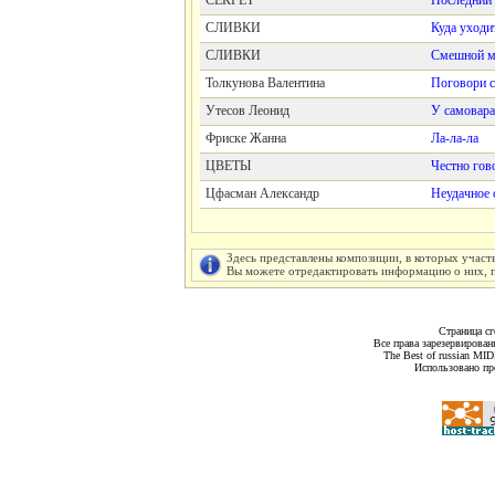
СЕКРЕТ
Последний 
СЛИВКИ
Куда уходи
СЛИВКИ
Смешной м
Толкунова Валентина
Поговори 
Утесов Леонид
У самовара
Фриске Жанна
Ла-ла-ла
ЦВЕТЫ
Честно гов
Цфасман Александр
Неудачное 
Здесь представлены композиции, в которых участ
Вы можете отредактировать информацию о них, пу
Страница сг
Все права зарезервирован
The Best of russian MI
Использовано пр