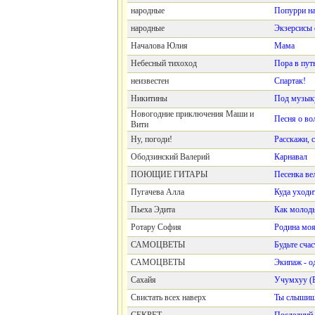
народные
Попурри на
народные
Экзерсисы 
Началова Юлия
Мама
Небесный тихоход
Пора в пут
неизвестен
Спартак!
Никитины
Под музык
Новогодние приключения Маши и
Песня о во
Вити
Ну, погоди!
Расскажи, 
Ободзинский Валерий
Карнавал
ПОЮЩИЕ ГИТАРЫ
Песенка ве
Пугачева Алла
Куда уходи
Пьеха Эдита
Как молод
Ротару София
Родина мо
САМОЦВЕТЫ
Будьте сча
САМОЦВЕТЫ
Экипаж - о
Сахайя
Учумхуу (
Свистать всех наверх
Ты слышиш