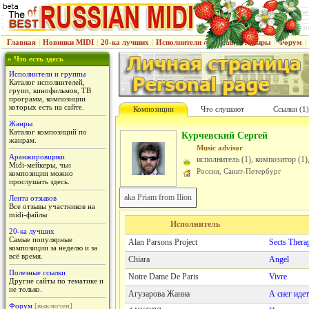
Главная
|
Новинки MIDI
|
20-ка лучших
|
Исполнители & группы
|
Жанры
|
Форум
|
» Что есть здесь
Исполнители и группы
Каталог исполнителей,
групп, кинофильмов, ТВ
программ, композиции
которых есть на сайте.
Композиции
Что слушают
Cсылки (1)
Жанры
Каталог композиций по
Курчевский Сергей
жанрам.
Music advisor
Аранжировщики
исполнитель (1), композитор (1
Midi-мейкеры, чьи
Россия, Санкт-Петербург
композиции можно
прослушать здесь.
aka Priam from Ilion
Лента отзывов
Все отзывы участников на
midi-файлы
Исполнитель
20-ка лучших
Самые популярные
Alan Parsons Project
Sects Thera
композиции за неделю и за
всё время.
Chiara
Angel
Полезные ссылки
Notre Dame De Paris
Vivre
Другие сайты по тематике и
не только.
Агузарова Жанна
А снег идет
Форум
[выключен]