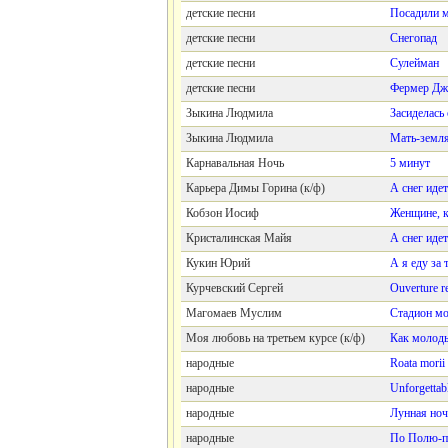
детские песни
Посадили 
детские песни
Снегопад
детские песни
Сулейман
детские песни
Фермер Дж
Зыкина Людмила
Засиделась
Зыкина Людмила
Мать-земл
Карнавальная Ночь
5 минут
Карьера Димы Горина (к/ф)
А снег идет
Кобзон Иосиф
Женщине, 
Кристалинская Майя
А снег идет
Кукин Юрий
А я еду за
Курчевский Сергей
Ouverture r
Магомаев Муслим
Стадион м
Моя любовь на третьем курсе (к/ф)
Как молод
народные
Roata morii
народные
Unforgettab
народные
Лунная ноч
народные
По Полю-