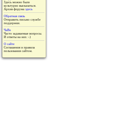
Здесь можно было
культурно высказаться.
Архив форума
здесь
Обратная связь
Отправить письмо службе
поддержки.
ЧаВо
Часто задаваемые вопросы.
И ответы на них :-)
О сайте
Соглашения и правила
пользования сайтом.