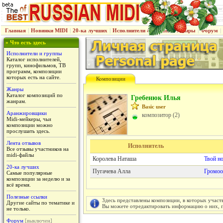
Главная
|
Новинки MIDI
|
20-ка лучших
|
Исполнители & группы
|
Жанры
|
Форум
|
» Что есть здесь
Исполнители и группы
Каталог исполнителей,
групп, кинофильмов, ТВ
программ, композиции
которых есть на сайте.
Композиции
Жанры
Каталог композиций по
Гребенюк Илья
жанрам.
Basic user
Аранжировщики
композитор (2)
Midi-мейкеры, чьи
композиции можно
прослушать здесь.
Лента отзывов
Исполнитель
Все отзывы участников на
midi-файлы
Королева Наташа
Твой н
20-ка лучших
Пугачева Алла
Громоо
Самые популярные
композиции за неделю и за
всё время.
Полезные ссылки
Здесь представлены композиции, в которых участ
Другие сайты по тематике и
Вы можете отредактировать информацию о них, пу
не только.
Форум
[выключен]