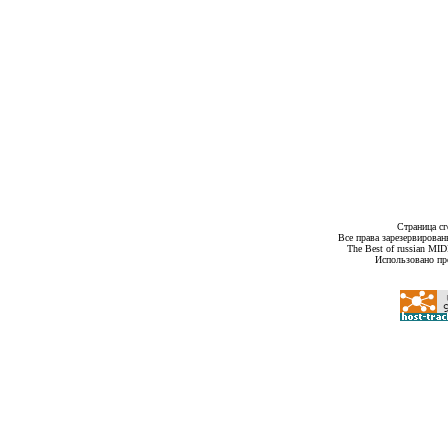
Страница сг
Все права зарезервирован
The Best of russian MI
Использовано пр