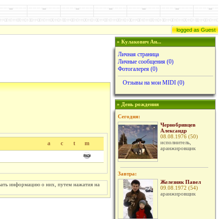
logged as Guest
» Кулакович Aн...
Личная страница
Личные сообщения
(0)
Фотогалерея (0)
Отзывы на мои MIDI (0)
» День рождения
Сегодня:
Чернобривцев
Александр
08.08.1976 (50)
исполнитель,
a
c
t
m
аранжировщик
Завтра:
Железняк Павел
вать информацию о них, путем нажатия на
09.08.1972 (54)
аранжировщик