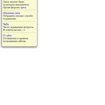
Здесь можно было
культурно высказаться.
Архив форума
здесь
Обратная связь
Отправить письмо службе
поддержки.
ЧаВо
Часто задаваемые вопросы.
И ответы на них :-)
О сайте
Соглашения и правила
пользования сайтом.