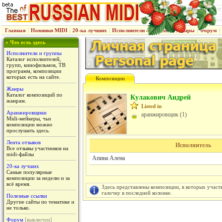
Главная
|
Новинки MIDI
|
20-ка лучших
|
Исполнители & группы
|
Жанры
|
Форум
|
» Что есть здесь
Исполнители и группы
Каталог исполнителей,
групп, кинофильмов, ТВ
программ, композиции
которых есть на сайте.
Композиции
Жанры
Каталог композиций по
Кулакович Aндрей
жанрам.
Listed in
Аранжировщики
аранжировщик (1)
Midi-мейкеры, чьи
композиции можно
прослушать здесь.
Лента отзывов
Исполнитель
Все отзывы участников на
midi-файлы
Апина Алена
20-ка лучших
Самые популярные
композиции за неделю и за
всё время.
Здесь представлены композиции, в которых участ
галочку в последней колонке.
Полезные ссылки
Другие сайты по тематике и
не только.
Форум
[выключен]