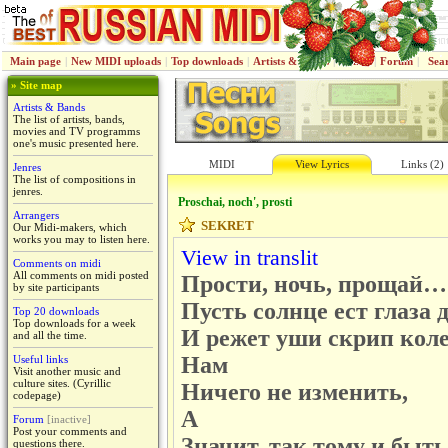
Main page
|
New MIDI uploads
|
Top downloads
|
Artists & Bands
|
Jenres
|
Forum
|
Sea
» Site map
Artists & Bands
The list of artists, bands,
movies and TV programms
one's music presented here.
MIDI
View Lyrics
Links (2)
Jenres
The list of compositions in
jenres.
Proschai, noch', prosti
Arrangers
SEKRET
Our Midi-makers, which
works you may to listen here.
View in translit
Comments on midi
All comments on midi posted
Прости, ночь, прощай…
by site participants
Пусть солнце ест глаза д
Top 20 downloads
Top downloads for a week
И режет уши скрип кол
and all the time.
Нам
Useful links
Visit another music and
culture sites. (Cyrillic
Ничего не изменить,
codepage)
А
Forum
[inactive]
Post your comments and
Значит, так тому и быть
questions there.