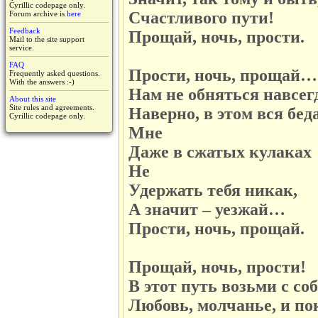
Cyrillic codepage only.
Счастливого пути!
Forum archive is
here
Feedback
Прощай, ночь, прости.
Mail to the site support
service.
FAQ
Прости, ночь, прощай…
Frequently asked questions.
With the answers :-)
Нам не обняться навсег
About this site
Site rules and agreements.
Наверно, в этом вся бе
Cyrillic codepage only.
Мне
Даже в сжатых кулаках
Не
Удержать тебя никак,
А значит – уезжай…
Прости, ночь, прощай.
Прощай, ночь, прости!
В этот путь возьми с со
Любовь, молчанье, и по