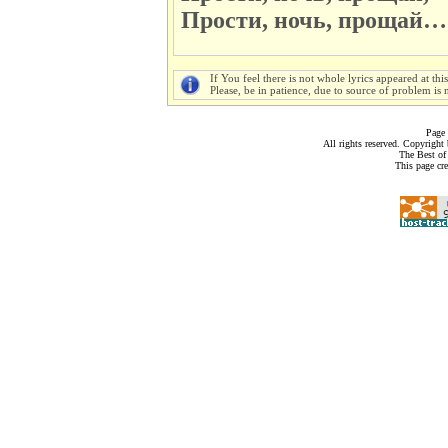
Прости, ночь, прощай…
If You feel there is not whole lyrics appeared at thi
Please, be in patience, due to source of problem is n
Page 
All rights reserved. Copyrigh
The Best of
This page cr