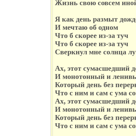
Жизнь свою совсем ино
Я как день размыт дож
И мечтаю об одном
Что б скорее из-за туч
Что б скорее из-за туч
Сверкнул мне солнца лу
Ах, этот сумасшедший 
И монотонный и ленив
Который день без перер
Что с ним и сам с ума с
Ах, этот сумасшедший 
И монотонный и ленив
Который день без перер
Что с ним и сам с ума с