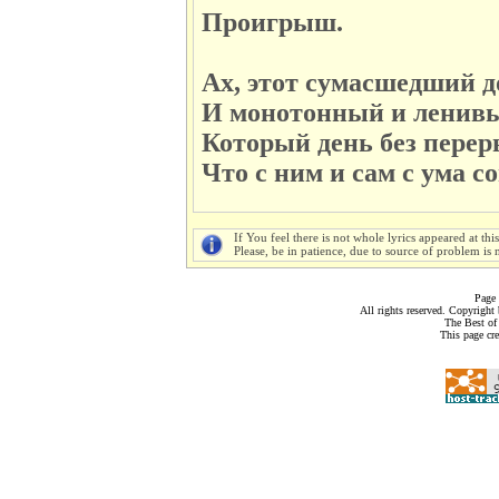
Проигрыш.
Ах, этот сумасшедший 
И монотонный и ленив
Который день без перер
Что с ним и сам с ума с
If You feel there is not whole lyrics appeared at thi
Please, be in patience, due to source of problem is n
Page 
All rights reserved. Copyrigh
The Best of
This page cr