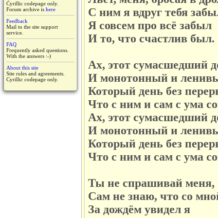
Cyrillic codepage only.
С ним я вдруг тебя забы
Forum archive is
here
Feedback
Я совсем про всё забыл
Mail to the site support
service.
И то, что счастлив был.
FAQ
Frequently asked questions.
With the answers :-)
Ах, этот сумасшедший 
About this site
Site rules and agreements.
И монотонный и ленив
Cyrillic codepage only.
Который день без перер
Что с ним и сам с ума с
Ах, этот сумасшедший 
И монотонный и ленив
Который день без перер
Что с ним и сам с ума с
Ты не спрашивай меня,
Сам не знаю, что со мно
За дождём увидел я