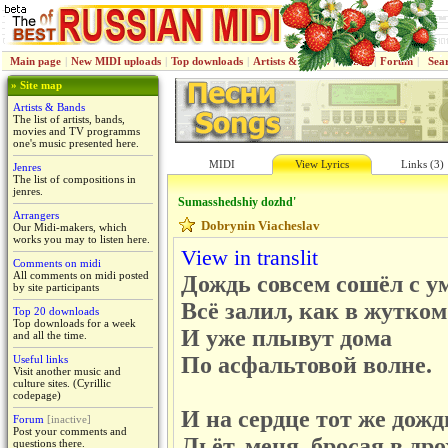
Main page
|
New MIDI uploads
|
Top downloads
|
Artists & Bands
|
Jenres
|
Forum
|
Sea
» Site map
Artists & Bands
The list of artists, bands,
movies and TV programms
one's music presented here.
MIDI
View Lyrics
Links (3)
Jenres
The list of compositions in
jenres.
Sumasshedshiy dozhd'
Arrangers
Dobrynin Viacheslav
Our Midi-makers, which
works you may to listen here.
View in translit
Comments on midi
All comments on midi posted
Дождь совсем сошёл с у
by site participants
Всё залил, как в жутком
Top 20 downloads
Top downloads for a week
И уже плывут дома
and all the time.
По асфальтовой волне.
Useful links
Visit another music and
culture sites. (Cyrillic
codepage)
И на сердце тот же дожд
Forum
[inactive]
Post your comments and
Льёт, меня, бросая в др
questions there.