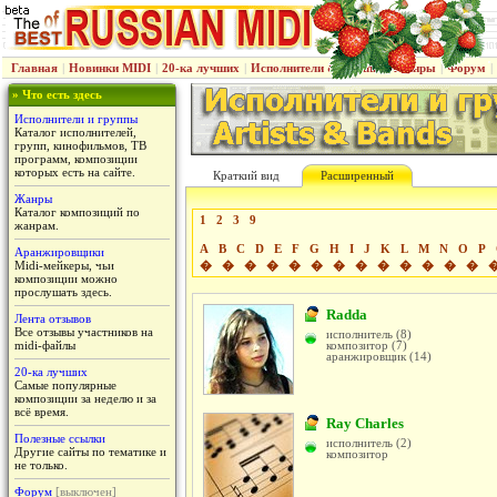
Главная
|
Новинки MIDI
|
20-ка лучших
|
Исполнители & группы
|
Жанры
|
Форум
|
» Что есть здесь
Исполнители и группы
Каталог исполнителей,
групп, кинофильмов, ТВ
программ, композиции
которых есть на сайте.
Краткий вид
Расширенный
Жанры
Каталог композиций по
1
2
3
9
жанрам.
A
B
C
D
E
F
G
H
I
J
K
L
M
N
O
P
Аранжировщики
Midi-мейкеры, чьи
�
�
�
�
�
�
�
�
�
�
�
�
�
композиции можно
прослушать здесь.
Radda
Лента отзывов
Все отзывы участников на
исполнитель (8)
midi-файлы
композитор (7)
аранжировщик (14)
20-ка лучших
Самые популярные
композиции за неделю и за
всё время.
Ray Charles
Полезные ссылки
исполнитель (2)
Другие сайты по тематике и
композитор
не только.
Форум
[выключен]