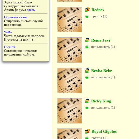
Здесь можно было
культурно высказаться.
Rednex
Архив форума
здесь
группа (1)
Обратная связь
Отправить письмо службе
поддержки.
ЧаВо
Часто задаваемые вопросы.
И ответы на них :-)
Reina Javi
исполнитель (1)
О сайте
Соглашения и правила
пользования сайтом.
Rexha Bebe
исполнитель (1)
Ricky King
исполнитель (1)
Royal Gigolos
группа (1)