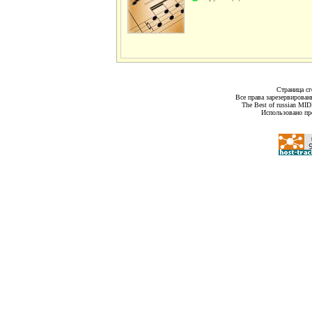
Страница сг
Все права зарезервирован
The Best of russian MI
Использовано пр